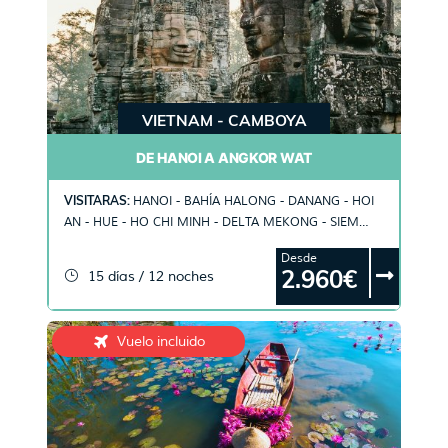
VIETNAM - CAMBOYA
DE HANOI A ANGKOR WAT
VISITARAS:
HANOI - BAHÍA HALONG - DANANG - HOI
AN - HUE - HO CHI MINH - DELTA MEKONG - SIEM
REAP
Desde
2.960€
15 días / 12 noches
Vuelo incluido