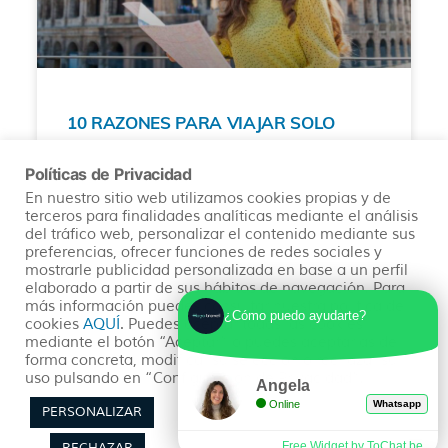
10 RAZONES PARA VIAJAR SOLO
En la actualidad, viajar solo se ha convertido en
Políticas de Privacidad
una tendencia en el mundo del turismo. Cada vez
En nuestro sitio web utilizamos cookies propias y de
son más las personas que optan por aventurarse
terceros para finalidades analíticas mediante el análisis
en solitario a explorar nuevos destinos y vivir
del tráfico web, personalizar el contenido mediante sus
experiencias únicas.
preferencias, ofrecer funciones de redes sociales y
mostrarle publicidad personalizada en base a un perfil
elaborado a partir de sus hábitos de navegación. Para
READ MORE »
más información puedes consultar nuestra política de
¿Cómo puedo ayudarte?
cookies
AQUÍ
. Puedes aceptar todas las cookies
mediante el botón “Aceptar” o puedes aceptarlas de
05/04/2023
No hay comentarios
forma concreta, modificar su selección o rechazar su
uso pulsando en “Configuración de Privacidad”.
Angela
Online
Whatsapp
PERSONALIZAR
Free Widget by ToChat.be