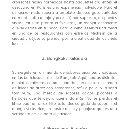
croissants recién horneados hasta baguettes crujientes, el
desayuno en París es una experiencia inolvidable. Para el
almuerzo, nada supera a un plato de escargots bañados
en mantequilla de ajo y perejil. Y, por supuesto, no puedes
visitar París sin probar el foie gras, un manjar decadente
que se derrite en tu boca. Para la cena, reserva una mesa
en uno de los restaurantes con estrellas Michelin de la
ciudad y déjate sorprender por la creatividad de los chefs
locales.
3. Bangkok, Tailandia
Sumérgete en un mundo de sabores picantes y exóticos
en las bulliciosas calles de Bangkok. Aquí, podrás disfrutar
de platos callejeros como el pad thai, un delicioso salteado
de fideos de arroz con camarones, tofu o pollo, y la sopa
tom yum, una mezcla de sabores ácidos, picantes y
herbales que te dejará queriendo más. No te pierdas el
khao pad, un arroz frito tailandés cargado de sabor, ni el
mango sticky rice, un postre dulce y pegajoso que es una
verdadera delicia para el paladar.
4. Barcelona, España