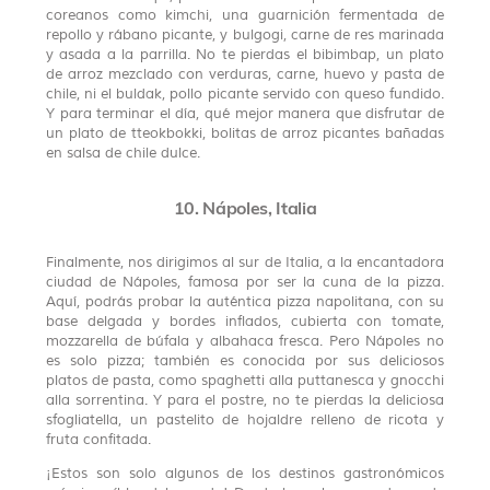
coreanos como kimchi, una guarnición fermentada de
repollo y rábano picante, y bulgogi, carne de res marinada
y asada a la parrilla. No te pierdas el bibimbap, un plato
de arroz mezclado con verduras, carne, huevo y pasta de
chile, ni el buldak, pollo picante servido con queso fundido.
Y para terminar el día, qué mejor manera que disfrutar de
un plato de tteokbokki, bolitas de arroz picantes bañadas
en salsa de chile dulce.
10. Nápoles, Italia
Finalmente, nos dirigimos al sur de Italia, a la encantadora
ciudad de Nápoles, famosa por ser la cuna de la pizza.
Aquí, podrás probar la auténtica pizza napolitana, con su
base delgada y bordes inflados, cubierta con tomate,
mozzarella de búfala y albahaca fresca. Pero Nápoles no
es solo pizza; también es conocida por sus deliciosos
platos de pasta, como spaghetti alla puttanesca y gnocchi
alla sorrentina. Y para el postre, no te pierdas la deliciosa
sfogliatella, un pastelito de hojaldre relleno de ricota y
fruta confitada.
¡Estos son solo algunos de los destinos gastronómicos