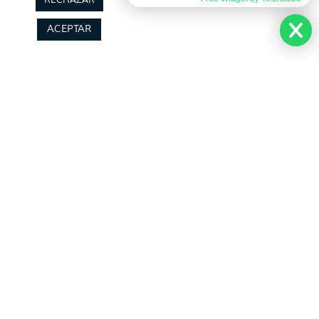
RECHAZAR
Sobre Nosotros
Planea tu viaje
ACEPTAR
Quienes somos
Preguntas Frecuentes
(+34) 602 259 028
Pide tu Presupuesto
info@hayatravel.com
Nuestro Blog
Mapa Web
Productos
Políticas
Ofertas
Condiciones Generales
Viajes Organizados
Aviso Legal
Lunas de Miel
Política de Privacidad
Circuitos en Autocar
Política de Cookies