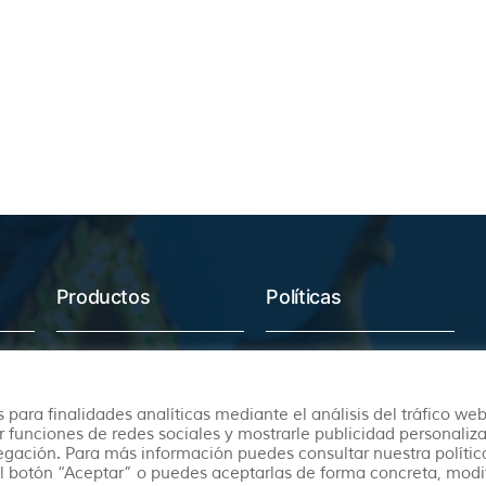
Productos
Políticas
Ofertas
Condiciones Generales
Viajes Organizados
Aviso Legal
 para finalidades analíticas mediante el análisis del tráfico web
Lunas de Miel
Política de Privacidad
r funciones de redes sociales y mostrarle publicidad personaliz
vegación. Para más información puedes consultar nuestra polític
Circuitos en Autocar
Política de Cookies
l botón “Aceptar” o puedes aceptarlas de forma concreta, modi