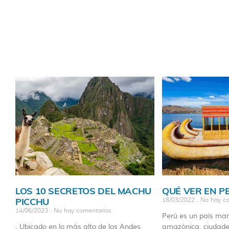
LOS 10 SECRETOS DEL MACHU
QUÉ VER EN P
PICCHU
18/03/2022
No hay co
14/06/2023
No hay comentarios
Perú es un país mara
. Ubicado en lo más alto de los Andes
amazónica, ciudades