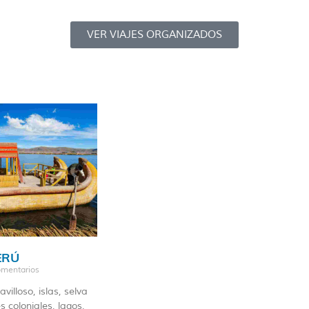
VER VIAJES ORGANIZADOS
ERÚ
mentarios
villoso, islas, selva
 coloniales, lagos,