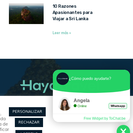
10 Razones
Apasionantes para
Viajar a Sri Lanka
Leer más »
¿Cómo puedo ayudarte?
Angela
Síguenos
Online
Whatsapp
PERSONALIZAR
,
ada
Free Widget by ToChat.be
RECHAZAR
a de
ficar