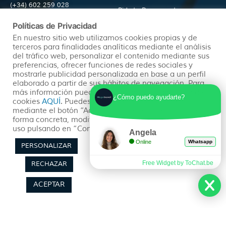
(+34) 602 259 028
Pide tu Presupuesto
info@hayatravel.com
Nuestro Blog
Políticas de Privacidad
Mapa Web
En nuestro sitio web utilizamos cookies propias y de
terceros para finalidades analíticas mediante el análisis
del tráfico web, personalizar el contenido mediante sus
Productos
Políticas
preferencias, ofrecer funciones de redes sociales y
mostrarle publicidad personalizada en base a un perfil
elaborado a partir de sus hábitos de navegación. Para
más información puedes consultar nuestra política de
Ofertas
Condiciones Generales
¿Cómo puedo ayudarte?
cookies
AQUÍ
. Puedes aceptar todas las cookies
mediante el botón “Aceptar” o puedes aceptarlas de
Viajes Organizados
Aviso Legal
forma concreta, modificar su selección o rechazar su
Lunas de Miel
Política de Privacidad
uso pulsando en “Configuración de Privacidad”.
Angela
Circuitos en Autocar
Política de Cookies
Online
Whatsapp
PERSONALIZAR
Free Widget by ToChat.be
RECHAZAR
ACEPTAR
Síguenos