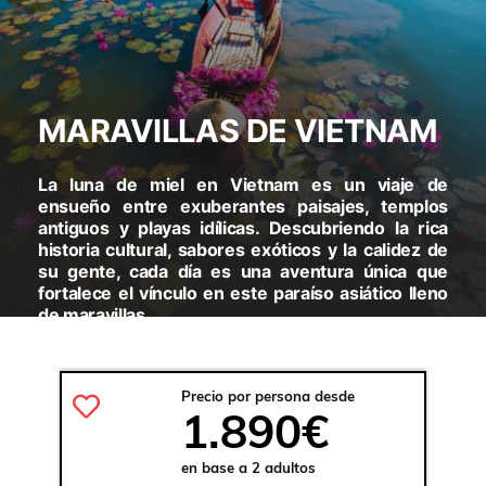
MARAVILLAS DE VIETNAM
La luna de miel en Vietnam es un viaje de
ensueño entre exuberantes paisajes, templos
antiguos y playas idílicas. Descubriendo la rica
historia cultural, sabores exóticos y la calidez de
su gente, cada día es una aventura única que
fortalece el vínculo en este paraíso asiático lleno
de maravillas.
VISITARAS:
HANOI - BAHÍA DE HALONG - DANANG -
HOIAN - HUE - HO CHI MINH - DELTA DEL MEKONG
Precio por persona desde
1.890€
en base a 2 adultos