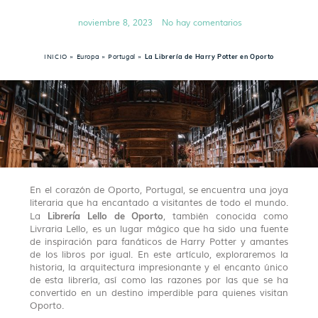
noviembre 8, 2023
No hay comentarios
INICIO
»
Europa
»
Portugal
»
La Librería de Harry Potter en Oporto
En el corazón de Oporto, Portugal, se encuentra una joya
literaria que ha encantado a visitantes de todo el mundo.
Librería Lello de Oporto
La
, también conocida como
Livraria Lello, es un lugar mágico que ha sido una fuente
de inspiración para fanáticos de Harry Potter y amantes
de los libros por igual. En este artículo, exploraremos la
historia, la arquitectura impresionante y el encanto único
de esta librería, así como las razones por las que se ha
convertido en un destino imperdible para quienes visitan
Oporto.