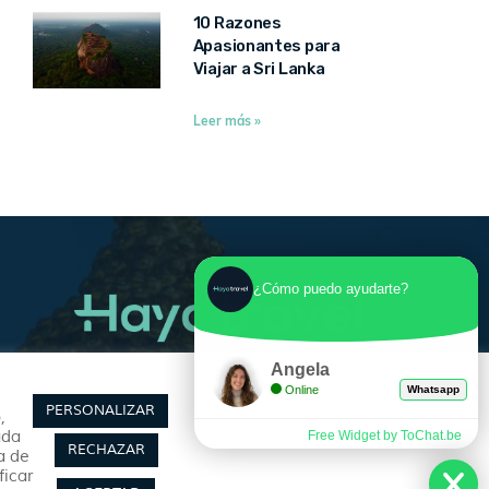
10 Razones
Apasionantes para
Viajar a Sri Lanka
Leer más »
¿Cómo puedo ayudarte?
Angela
Síguenos
Online
Whatsapp
PERSONALIZAR
,
ada
Free Widget by ToChat.be
RECHAZAR
a de
ficar