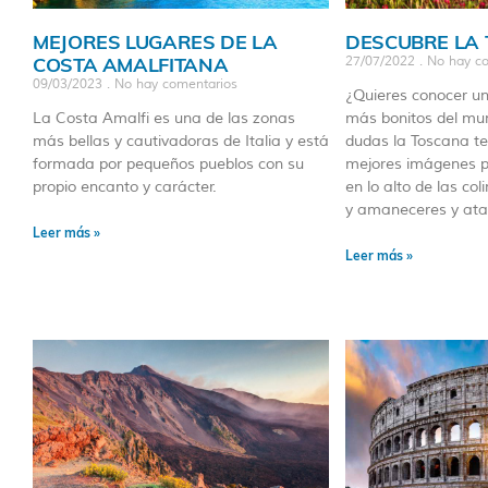
MEJORES LUGARES DE LA
DESCUBRE LA
COSTA AMALFITANA
27/07/2022
No hay co
09/03/2023
No hay comentarios
¿Quieres conocer un
La Costa Amalfi es una de las zonas
más bonitos del mun
más bellas y cautivadoras de Italia y está
dudas la Toscana te
formada por pequeños pueblos con su
mejores imágenes p
propio encanto y carácter.
en lo alto de las col
y amaneceres y atar
Leer más »
Leer más »