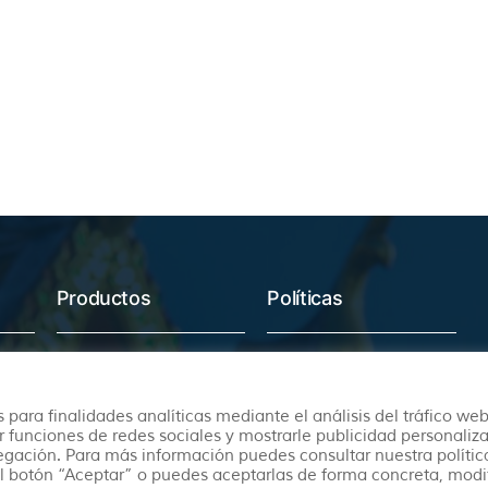
Productos
Políticas
Ofertas
Condiciones Generales
Viajes Organizados
Aviso Legal
 para finalidades analíticas mediante el análisis del tráfico web
Lunas de Miel
Política de Privacidad
r funciones de redes sociales y mostrarle publicidad personaliz
vegación. Para más información puedes consultar nuestra polític
Circuitos en Autocar
Política de Cookies
l botón “Aceptar” o puedes aceptarlas de forma concreta, modi