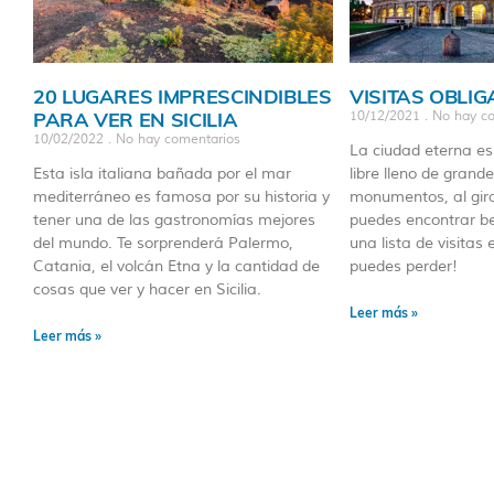
20 LUGARES IMPRESCINDIBLES
VISITAS OBLI
PARA VER EN SICILIA
10/12/2021
No hay co
10/02/2022
No hay comentarios
La ciudad eterna es
Esta isla italiana bañada por el mar
libre lleno de grande
mediterráneo es famosa por su historia y
monumentos, al gira
tener una de las gastronomías mejores
puedes encontrar be
del mundo. Te sorprenderá Palermo,
una lista de visita
Catania, el volcán Etna y la cantidad de
puedes perder!
cosas que ver y hacer en Sicilia.
Leer más »
Leer más »