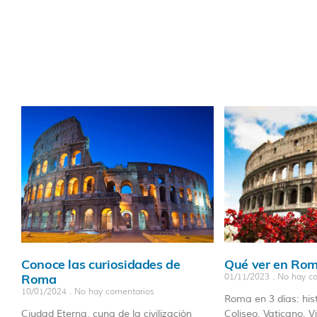
Conoce las curiosidades de
Qué ver en Rom
Roma
01/11/2023
No hay co
10/01/2024
No hay comentarios
Roma en 3 días: hist
Ciudad Eterna, cuna de la civilización
Coliseo, Vaticano, V