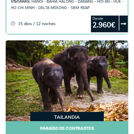
VISITARAS:
HANOI - BAHÍA HALONG - DANANG - HOI AN - HUE -
HO CHI MINH - DELTA MEKONG - SIEM REAP
Desde
2.960€
15 días / 12 noches
TAILANDIA
PARAÍSO DE CONTRASTES