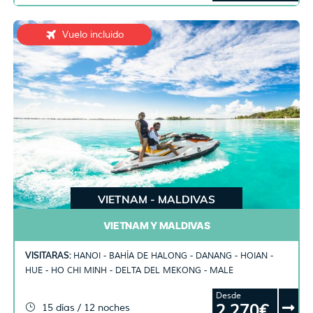
Vuelo incluido
VIETNAM - MALDIVAS
VIETNAM Y MALDIVAS
VISITARAS:
HANOI - BAHÍA DE HALONG - DANANG - HOIAN -
HUE - HO CHI MINH - DELTA DEL MEKONG - MALE
Desde
2.270€
15 días / 12 noches