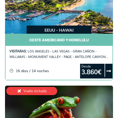
EEUU - HAWAI
OESTE AMERICANO Y HONOLULU
VISITARAS:
LOS ANGELES - LAS VEGAS - GRAN CAÑON -
WILLIAMS - MONUMENT VALLEY - PAGE - ANTELOPE CANYON -
BRYCE CANYON - FRESNO - YOSEMITE - MONTEREY - SAN
Desde
FRANCISCO - HONOLULU
3.860€
16 días / 14 noches
Vuelo incluido