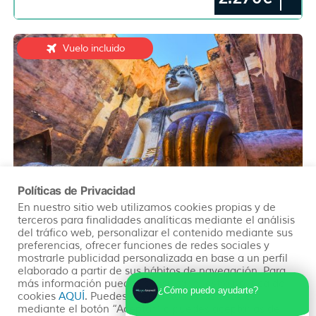
Vuelo incluido
Políticas de Privacidad
En nuestro sitio web utilizamos cookies propias y de
TAILANDIA - MALDIVAS
terceros para finalidades analíticas mediante el análisis
del tráfico web, personalizar el contenido mediante sus
TAILANDIA Y MALDIVAS
preferencias, ofrecer funciones de redes sociales y
mostrarle publicidad personalizada en base a un perfil
elaborado a partir de sus hábitos de navegación. Para
VISITARAS:
BANGKOK - KANCHANABURI - AYUTTHAYA -
más información puedes consultar nuestra política de
PHITSANULOKE - SUKHOTHAI - LAMPANG - CHIANG RAI -
¿Cómo puedo ayudarte?
cookies
AQUÍ
. Puedes aceptar todas las cookies
CHIANG MAI - MALDIVAS
mediante el botón “Aceptar” o puedes aceptarlas de
Desde