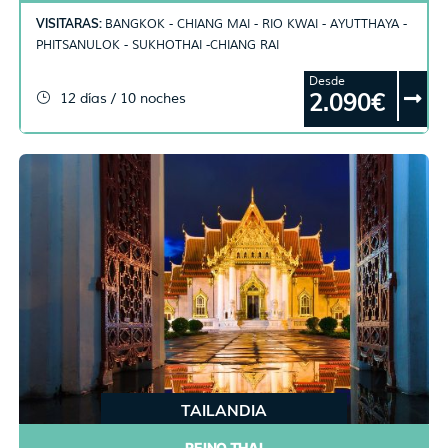
VISITARAS:
BANGKOK - CHIANG MAI - RIO KWAI - AYUTTHAYA -
PHITSANULOK - SUKHOTHAI -CHIANG RAI
Desde
2.090€
12 días / 10 noches
TAILANDIA
REINO THAI