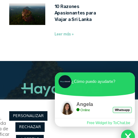
10 Razones
Apasionantes para
Viajar a Sri Lanka
Leer más »
¿Cómo puedo ayudarte?
Angela
Síguenos
Online
Whatsapp
PERSONALIZAR
,
ada
Free Widget by ToChat.be
RECHAZAR
a de
ficar