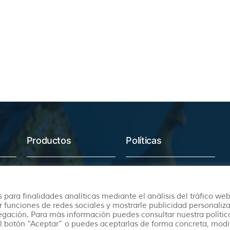
Productos
Políticas
Ofertas
Condiciones Generales
Viajes Organizados
Aviso Legal
 para finalidades analíticas mediante el análisis del tráfico web
Lunas de Miel
Política de Privacidad
r funciones de redes sociales y mostrarle publicidad personaliz
vegación. Para más información puedes consultar nuestra polític
Circuitos en Autocar
Política de Cookies
l botón “Aceptar” o puedes aceptarlas de forma concreta, modi