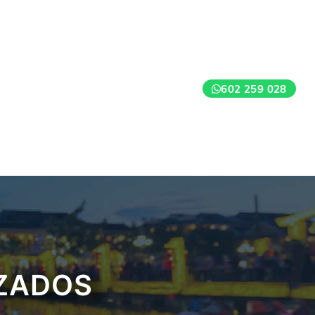
602 259 028
IZADOS