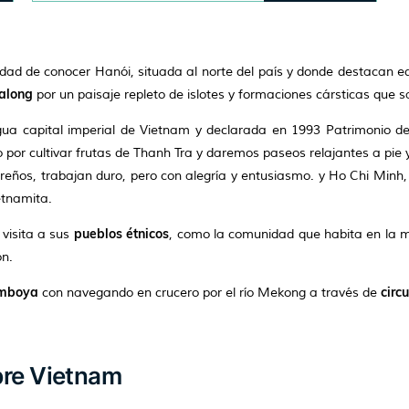
dad de conocer Hanói, situada al norte del país y donde destacan ed
Halong
por un paisaje repleto de islotes y formaciones cársticas que sa
igua capital imperial de Vietnam y declarada en 1993 Patrimonio 
or cultivar frutas de Thanh Tra y daremos paseos relajantes a pie y e
gareños, trabajan duro, pero con alegría y entusiasmo. y Ho Chi Mi
etnamita.
pueblos étnicos
 visita a sus
, como la comunidad que habita en la 
ón.
amboya
circ
con navegando en crucero por el río Mekong a través de
bre Vietnam