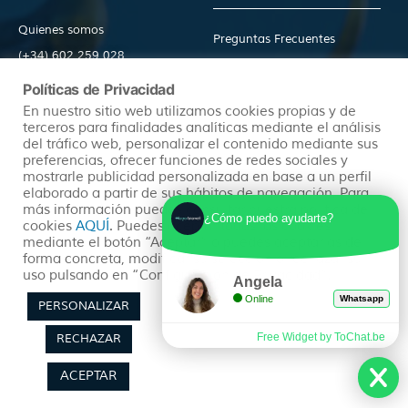
Quienes somos
Preguntas Frecuentes
(+34) 602 259 028
Pide tu Presupuesto
info@hayatravel.com
Políticas de Privacidad
Nuestro Blog
Mapa Web
En nuestro sitio web utilizamos cookies propias y de
terceros para finalidades analíticas mediante el análisis
del tráfico web, personalizar el contenido mediante sus
Productos
Políticas
preferencias, ofrecer funciones de redes sociales y
mostrarle publicidad personalizada en base a un perfil
elaborado a partir de sus hábitos de navegación. Para
más información puedes consultar nuestra política de
¿Cómo puedo ayudarte?
Ofertas
Condiciones Generales
cookies
AQUÍ
. Puedes aceptar todas las cookies
mediante el botón “Aceptar” o puedes aceptarlas de
Viajes Organizados
Aviso Legal
forma concreta, modificar su selección o rechazar su
Lunas de Miel
Política de Privacidad
uso pulsando en “Configuración de Privacidad”.
Angela
Circuitos en Autocar
Política de Cookies
Online
Whatsapp
PERSONALIZAR
Free Widget by ToChat.be
RECHAZAR
ACEPTAR