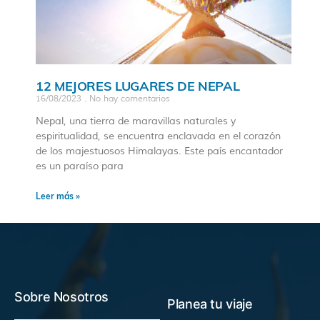
12 MEJORES LUGARES DE NEPAL
16/08/2023
No hay comentarios
Nepal, una tierra de maravillas naturales y
espiritualidad, se encuentra enclavada en el corazón
de los majestuosos Himalayas. Este país encantador
es un paraíso para
Leer más »
Sobre Nosotros
Planea tu viaje