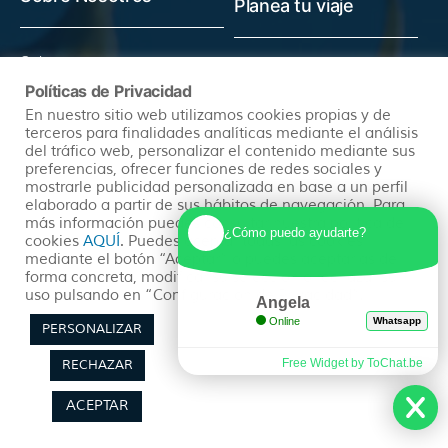
Planea tu viaje
Quienes somos
Preguntas Frecuentes
Políticas de Privacidad
(+34) 602 259 028
Pide tu Presupuesto
En nuestro sitio web utilizamos cookies propias y de
info@hayatravel.com
Nuestro Blog
terceros para finalidades analíticas mediante el análisis
Mapa Web
del tráfico web, personalizar el contenido mediante sus
preferencias, ofrecer funciones de redes sociales y
mostrarle publicidad personalizada en base a un perfil
Productos
Políticas
elaborado a partir de sus hábitos de navegación. Para
más información puedes consultar nuestra política de
¿Cómo puedo ayudarte?
cookies
AQUÍ
. Puedes aceptar todas las cookies
mediante el botón “Aceptar” o puedes aceptarlas de
Ofertas
Condiciones Generales
forma concreta, modificar su selección o rechazar su
uso pulsando en “Configuración de Privacidad”.
Viajes Organizados
Aviso Legal
Angela
Online
Whatsapp
Lunas de Miel
Política de Privacidad
PERSONALIZAR
Circuitos en Autocar
Política de Cookies
Free Widget by ToChat.be
RECHAZAR
ACEPTAR