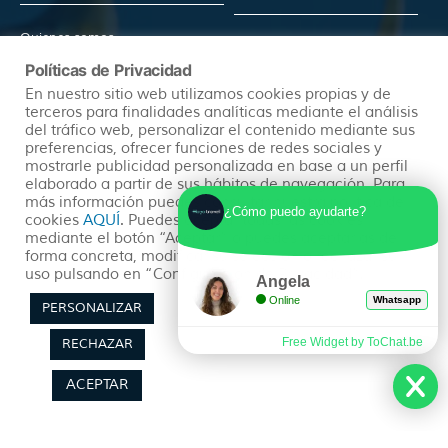
Quienes somos
Preguntas Frecuentes
(+34) 602 259 028
Políticas de Privacidad
Pide tu Presupuesto
En nuestro sitio web utilizamos cookies propias y de
info@hayatravel.com
Nuestro Blog
terceros para finalidades analíticas mediante el análisis
Mapa Web
del tráfico web, personalizar el contenido mediante sus
preferencias, ofrecer funciones de redes sociales y
mostrarle publicidad personalizada en base a un perfil
Productos
Políticas
elaborado a partir de sus hábitos de navegación. Para
más información puedes consultar nuestra política de
¿Cómo puedo ayudarte?
cookies
AQUÍ
. Puedes aceptar todas las cookies
mediante el botón “Aceptar” o puedes aceptarlas de
Ofertas
Condiciones Generales
forma concreta, modificar su selección o rechazar su
uso pulsando en “Configuración de Privacidad”.
Viajes Organizados
Aviso Legal
Angela
Online
Whatsapp
Lunas de Miel
Política de Privacidad
PERSONALIZAR
Circuitos en Autocar
Política de Cookies
Free Widget by ToChat.be
RECHAZAR
ACEPTAR