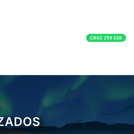
602 259 028
IZADOS