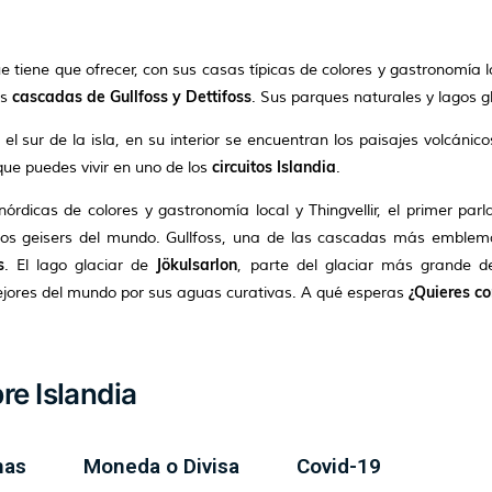
que tiene que ofrecer, con sus casas típicas de colores y gastronomía 
cascadas de Gullfoss y Dettifoss
as
. Sus parques naturales y lagos g
l sur de la isla, en su interior se encuentran los paisajes volcánico
circuitos Islandia
que puedes vivir en uno de los
.
 nórdicas de colores y gastronomía local y Thingvellir, el primer pa
s los geisers del mundo. Gullfoss, una de las cascadas más emblem
s
Jökulsarlon
. El lago glaciar de
, parte del glaciar más grande 
¿Quieres co
ejores del mundo por sus aguas curativas. A qué esperas
re Islandia
mas
Moneda o Divisa
Covid-19