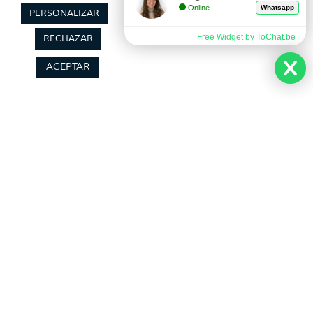
Online
Whatsapp
PERSONALIZAR
Free Widget by ToChat.be
RECHAZAR
ACEPTAR
Síguenos
Arturo Soria, nº 55, local 1, 28027 Madrid, España CICMA
4148