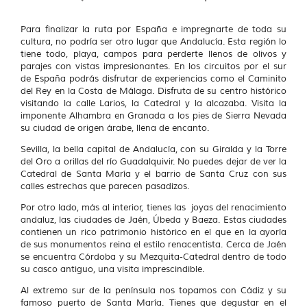
Para finalizar la ruta por España e impregnarte de toda su
cultura, no podría ser otro lugar que Andalucía. Esta región lo
tiene todo, playa, campos para perderte llenos de olivos y
parajes con vistas impresionantes. En los circuitos por el sur
de España podrás disfrutar de experiencias como el Caminito
del Rey en la Costa de Málaga. Disfruta de su centro histórico
visitando la calle Larios, la Catedral y la alcazaba. Visita la
imponente Alhambra en Granada a los pies de Sierra Nevada
su ciudad de origen árabe, llena de encanto.
Sevilla, la bella capital de Andalucía, con su Giralda y la Torre
del Oro a orillas del río Guadalquivir. No puedes dejar de ver la
Catedral de Santa María y el barrio de Santa Cruz con sus
calles estrechas que parecen pasadizos.
Por otro lado, más al interior, tienes las joyas del renacimiento
andaluz, las ciudades de Jaén, Úbeda y Baeza. Estas ciudades
contienen un rico patrimonio histórico en el que en la ayoría
de sus monumentos reina el estilo renacentista. Cerca de Jaén
se encuentra Córdoba y su Mezquita-Catedral dentro de todo
su casco antiguo, una visita imprescindible.
Al extremo sur de la península nos topamos con Cádiz y su
famoso puerto de Santa María. Tienes que degustar en el