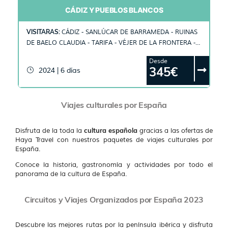
CÁDIZ Y PUEBLOS BLANCOS
VISITARAS:
CÁDIZ - SANLÚCAR DE BARRAMEDA - RUINAS
DE BAELO CLAUDIA - TARIFA - VÉJER DE LA FRONTERA -
UBRIQUE - GRAZALEMA - EL BOSQUE - ARCOS DE LA
Desde
FRONTERA - JEREZ DE LA FRONTERA - SEVILLA
345€
2024 | 6 días
Viajes culturales por España
cultura española
Disfruta de la toda la
gracias a las ofertas de
Haya Travel con nuestros paquetes de viajes culturales por
España.
Conoce la historia, gastronomía y actividades por todo el
panorama de la cultura de España.
Circuitos y Viajes Organizados por España 2023
Descubre las mejores rutas por la península ibérica y disfruta