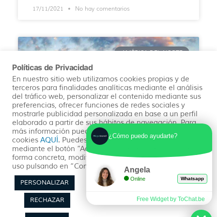
17/11/2021
No hay comentarios
AMÉRICA DEL NORTE
Políticas de Privacidad
En nuestro sitio web utilizamos cookies propias y de
terceros para finalidades analíticas mediante el análisis
del tráfico web, personalizar el contenido mediante sus
preferencias, ofrecer funciones de redes sociales y
mostrarle publicidad personalizada en base a un perfil
elaborado a partir de sus hábitos de navegación. Para
más información puedes consultar nuestra política de
¿Cómo puedo ayudarte?
cookies
AQUÍ
. Puedes aceptar todas las cookies
mediante el botón “Aceptar” o puedes aceptarlas de
QUE VER Y HACER EN NUEVA YORK
forma concreta, modificar su selección o rechazar su
EN TUS VACACIONES
uso pulsando en “Configuración de Privacidad”.
Angela
Online
Whatsapp
PERSONALIZAR
Nueva York una ciudad gigante y en la que no
sabes cuantos días ni qué lugares visitar primero
Free Widget by ToChat.be
RECHAZAR
¿Verdad? ¡Nosotros te aconsejamos!