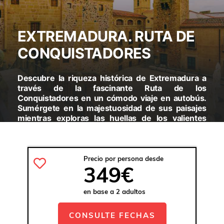
EXTREMADURA. RUTA DE
CONQUISTADORES
Descubre la riqueza histórica de Extremadura a
través de la fascinante Ruta de los
Conquistadores en un cómodo viaje en autobús.
Sumérgete en la majestuosidad de sus paisajes
mientras exploras las huellas de los valientes
conquistadores. Una experiencia única que te
transportará en el tiempo. ¡Conoce Extremadura
de manera inolvidable!
Precio por persona desde
349€
VISITARAS:
BADAJOZ - ZAFRA - JEREZ DE LOS
CABALLEROS - ÉVORA - CÁCERES - TRUJILLO -MÉRIDA -
en base a 2 adultos
OLIVENZA
CONSULTE FECHAS