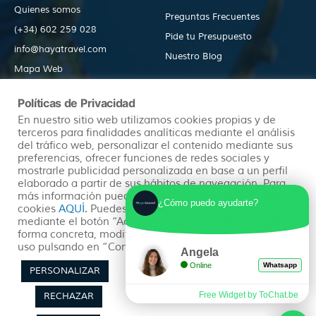
339€
Quienes somos
Preguntas Frecuentes
Noviembre: 3 -
(+34) 602 259 028
Pide tu Presupuesto
329€
info@hayatravel.com
Nuestro Blog
Diciembre: 1 - 355€
Mapa Web
Políticas de Privacidad
Productos
Políticas
En nuestro sitio web utilizamos cookies propias y de
terceros para finalidades analíticas mediante el análisis
del tráfico web, personalizar el contenido mediante sus
preferencias, ofrecer funciones de redes sociales y
Ofertas
Condiciones Generales
mostrarle publicidad personalizada en base a un perfil
Viajes Organizados
Aviso Legal
elaborado a partir de sus hábitos de navegación. Para
más información puedes consultar nuestra política de
Lunas de Miel
Política de Privacidad
¿Cómo puedo ayudarte?
cookies
AQUÍ
. Puedes aceptar todas las cookies
Circuitos en Autocar
Política de Cookies
mediante el botón “Aceptar” o puedes aceptarlas de
forma concreta, modificar su selección o rechazar su
uso pulsando en “Configuración de Privacidad”.
Angela
Online
Whatsapp
PERSONALIZAR
Free Widget by ToChat.be
RECHAZAR