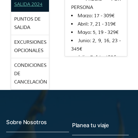
SALIDA 2024
PERSONA
Marzo: 17 - 309€
PUNTOS DE
Abril: 7, 21 - 319€
SALIDA
Mayo: 5, 19 - 329€
Junio: 2, 9, 16, 23 -
EXCURSIONES
345€
OPCIONALES
Julio: 7, 14 - 405€
CONDICIONES
Julio: 21, 28 - 419€
DE
Agosto: 4, 11, 18 -
CANCELACIÓN
545€
Agosto: 25 - 479€
Septiembre: 1, 8 -
375€
Septiembre: 15, 22
Sobre Nosotros
- 365€
Planea tu viaje
Octubre: 6, 13, 20 -