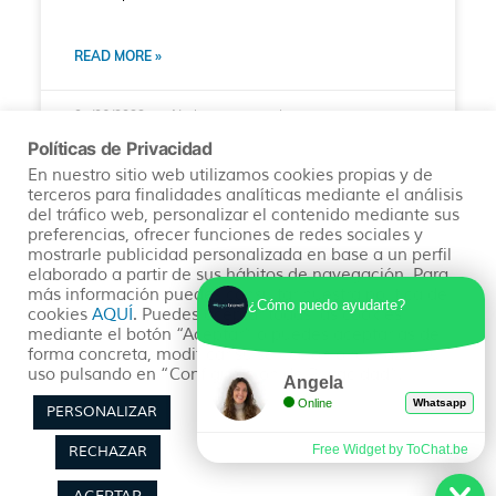
READ MORE »
07/06/2022
No hay comentarios
Políticas de Privacidad
En nuestro sitio web utilizamos cookies propias y de
terceros para finalidades analíticas mediante el análisis
del tráfico web, personalizar el contenido mediante sus
TAILANDIA
preferencias, ofrecer funciones de redes sociales y
mostrarle publicidad personalizada en base a un perfil
elaborado a partir de sus hábitos de navegación. Para
más información puedes consultar nuestra política de
¿Cómo puedo ayudarte?
cookies
AQUÍ
. Puedes aceptar todas las cookies
mediante el botón “Aceptar” o puedes aceptarlas de
forma concreta, modificar su selección o rechazar su
uso pulsando en “Configuración de Privacidad”.
Angela
Online
Whatsapp
PERSONALIZAR
Las mejores playas de Tailandia
Free Widget by ToChat.be
RECHAZAR