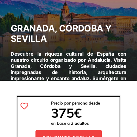
GRANADA, CÓRDOBA Y
SEVILLA
Descubre la riqueza cultural de España con
nuestro circuito organizado por Andalucía. Visita
Granada, Córdoba y Sevilla, ciudades
impregnadas de historia, arquitectura
impresionante y encanto andaluz. Sumérgete en
la belleza de la Alhambra, la Mezquita de Córdoba
y la Giralda de Sevilla. ¡Una experiencia inolvidable
te espera!
Precio por persona desde
375€
VISITARAS:
GRANADA - CÓRDOBA - SEVILLA
en base a 2 adultos