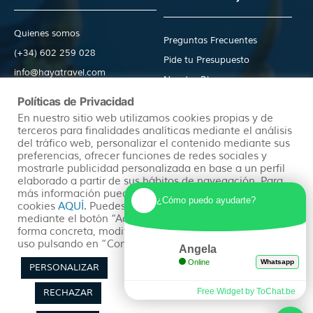
Quienes somos
Preguntas Frecuentes
(+34) 602 259 028
Pide tu Presupuesto
info@hayatravel.com
Nuestro Blog
Mapa Web
Políticas de Privacidad
En nuestro sitio web utilizamos cookies propias y de
terceros para finalidades analíticas mediante el análisis
Productos
Políticas
del tráfico web, personalizar el contenido mediante sus
preferencias, ofrecer funciones de redes sociales y
mostrarle publicidad personalizada en base a un perfil
elaborado a partir de sus hábitos de navegación. Para
Ofertas
Condiciones Generales
más información puedes consultar nuestra política de
Viajes Organizados
Aviso Legal
¿Cómo puedo ayudarte?
cookies
AQUÍ
. Puedes aceptar todas las cookies
mediante el botón “Aceptar” o puedes aceptarlas de
Lunas de Miel
Política de Privacidad
forma concreta, modificar su selección o rechazar su
Circuitos en Autocar
Política de Cookies
uso pulsando en “Configuración de Privacidad”.
Angela
Online
Whatsapp
PERSONALIZAR
Free Widget by ToChat.be
RECHAZAR