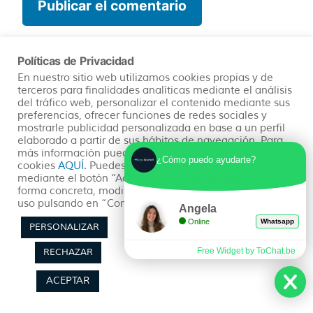
Políticas de Privacidad
Este sitio usa Akismet para reducir el
En nuestro sitio web utilizamos cookies propias y de
terceros para finalidades analíticas mediante el análisis
spam.
Aprende cómo se procesan
del tráfico web, personalizar el contenido mediante sus
preferencias, ofrecer funciones de redes sociales y
los datos de tus comentarios
.
mostrarle publicidad personalizada en base a un perfil
elaborado a partir de sus hábitos de navegación. Para
más información puedes consultar nuestra política de
¿Cómo puedo ayudarte?
cookies
AQUÍ
. Puedes aceptar todas las cookies
mediante el botón “Aceptar” o puedes aceptarlas de
forma concreta, modificar su selección o rechazar su
uso pulsando en “Configuración de Privacidad”.
Angela
Online
Whatsapp
PERSONALIZAR
Free Widget by ToChat.be
RECHAZAR
ACEPTAR
¿Quieres ver más post?