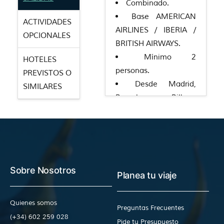
Combinado.
Base AMERICAN
ACTIVIDADES
AIRLINES / IBERIA /
OPCIONALES
BRITISH AIRWAYS.
Mínimo 2
HOTELES
personas.
PREVISTOS O
Desde Madrid,
SIMILARES
Barcelona, Bilbao,
Málaga y Valencia.
Diarias.
Consultar otras
ciudades de salida y
suplementos aéreos.
Sobre Nosotros
Planea tu viaje
Quienes somos
Preguntas Frecuentes
(+34) 602 259 028
Pide tu Presupuesto