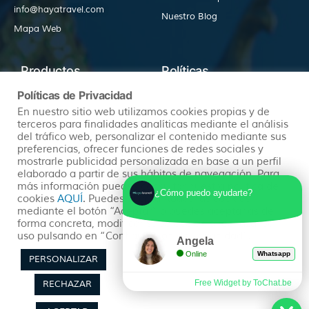
info@hayatravel.com
Nuestro Blog
Mapa Web
Productos
Políticas
Políticas de Privacidad
En nuestro sitio web utilizamos cookies propias y de
Ofertas
Condiciones Generales
terceros para finalidades analíticas mediante el análisis
Viajes Organizados
Aviso Legal
del tráfico web, personalizar el contenido mediante sus
preferencias, ofrecer funciones de redes sociales y
Lunas de Miel
Política de Privacidad
mostrarle publicidad personalizada en base a un perfil
elaborado a partir de sus hábitos de navegación. Para
Circuitos en Autocar
Política de Cookies
más información puedes consultar nuestra política de
¿Cómo puedo ayudarte?
cookies
AQUÍ
. Puedes aceptar todas las cookies
mediante el botón “Aceptar” o puedes aceptarlas de
forma concreta, modificar su selección o rechazar su
uso pulsando en “Configuración de Privacidad”.
Angela
Online
Whatsapp
PERSONALIZAR
Free Widget by ToChat.be
RECHAZAR
Síguenos