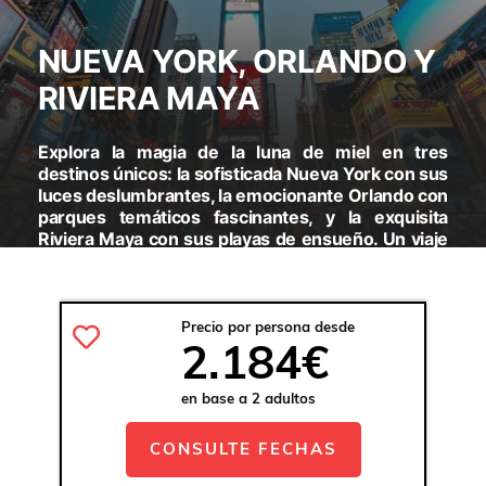
NUEVA YORK, ORLANDO Y
RIVIERA MAYA
Explora la magia de la luna de miel en tres
destinos únicos: la sofisticada Nueva York con sus
luces deslumbrantes, la emocionante Orlando con
parques temáticos fascinantes, y la exquisita
Riviera Maya con sus playas de ensueño. Un viaje
lleno de amor, descubrimientos y recuerdos
imborrables te espera.
Precio por persona desde
VISITARAS:
NUEVA YORK - ORLANDO - RIVIERA MAYA
2.184€
en base a 2 adultos
CONSULTE FECHAS