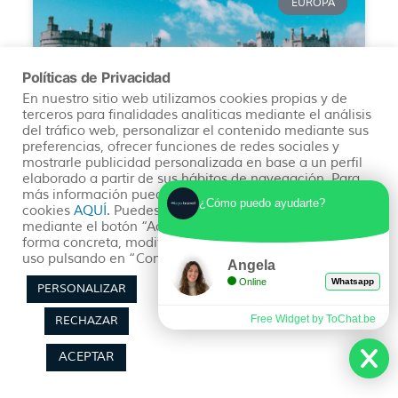
EUROPA
Políticas de Privacidad
En nuestro sitio web utilizamos cookies propias y de
terceros para finalidades analíticas mediante el análisis
del tráfico web, personalizar el contenido mediante sus
preferencias, ofrecer funciones de redes sociales y
mostrarle publicidad personalizada en base a un perfil
elaborado a partir de sus hábitos de navegación. Para
LAS MEJORES CIUDADES QUE VISITAR
más información puedes consultar nuestra política de
¿Cómo puedo ayudarte?
EN TU VIAJE A IRLANDA
cookies
AQUÍ
. Puedes aceptar todas las cookies
mediante el botón “Aceptar” o puedes aceptarlas de
forma concreta, modificar su selección o rechazar su
Irlanda tiene una historia y cultura que te
uso pulsando en “Configuración de Privacidad”.
sorprenderá. Adéntrate en sus milenarias ciudades
Angela
como Dublín, Cork, Galway, Kilkenny o Waterford.
Online
Whatsapp
PERSONALIZAR
Cinco ciudades de la isla esmeralda que te
robarán el corazón.
Free Widget by ToChat.be
RECHAZAR
ACEPTAR
READ MORE »