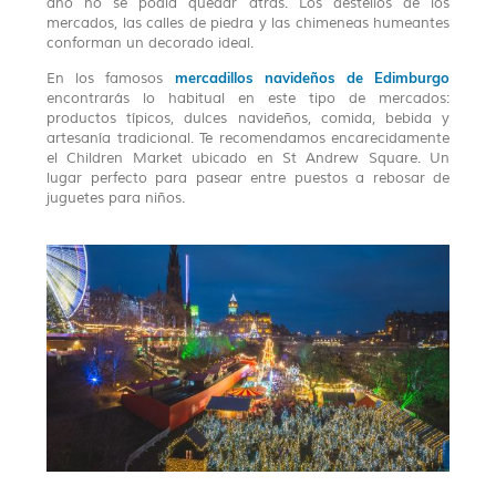
año no se podía quedar atrás. Los destellos de los
mercados, las calles de piedra y las chimeneas humeantes
conforman un decorado ideal.
mercadillos navideños de Edimburgo
En los famosos
encontrarás lo habitual en este tipo de mercados:
productos típicos, dulces navideños, comida, bebida y
artesanía tradicional. Te recomendamos encarecidamente
el Children Market ubicado en St Andrew Square. Un
lugar perfecto para pasear entre puestos a rebosar de
juguetes para niños.