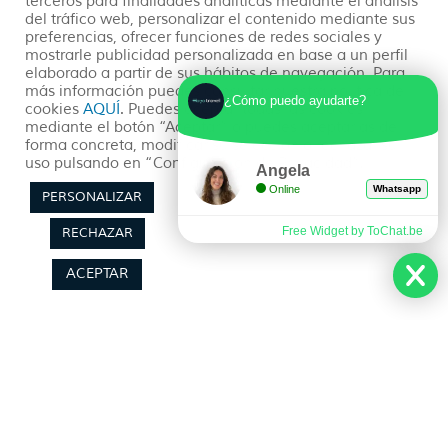
terceros para finalidades analíticas mediante el análisis
Descubre emocionantes actividades en Punta
del tráfico web, personalizar el contenido mediante sus
Cana, desde playas paradisíacas hasta aventuras
preferencias, ofrecer funciones de redes sociales y
en la selva, junto a opciones culturales y
mostrarle publicidad personalizada en base a un perfil
gastronómicas.
elaborado a partir de sus hábitos de navegación. Para
más información puedes consultar nuestra política de
¿Cómo puedo ayudarte?
cookies
AQUÍ
. Puedes aceptar todas las cookies
mediante el botón “Aceptar” o puedes aceptarlas de
READ MORE »
forma concreta, modificar su selección o rechazar su
uso pulsando en “Configuración de Privacidad”.
Angela
04/10/2023
No hay comentarios
Online
Whatsapp
PERSONALIZAR
Free Widget by ToChat.be
RECHAZAR
ACEPTAR
Sobre Nosotros
Planea tu viaje
Quienes somos
Preguntas Frecuentes
(+34) 602 259 028
Pide tu Presupuesto
info@hayatravel.com
Nuestro Blog