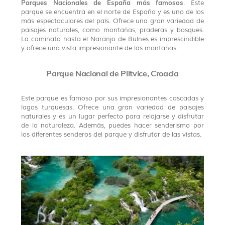
Parques Nacionales de España más famosos
. Este
parque se encuentra en el norte de España y es uno de los
más espectaculares del país. Ofrece una gran variedad de
paisajes naturales, como montañas, praderas y bosques.
La caminata hasta el Naranjo de Bulnes es imprescindible
y ofrece una vista impresionante de las montañas.
Parque Nacional de Plitvice, Croacia
Este parque es famoso por sus impresionantes cascadas y
lagos turquesas. Ofrece una gran variedad de paisajes
naturales y es un lugar perfecto para relajarse y disfrutar
de la naturaleza. Además, puedes hacer senderismo por
los diferentes senderos del parque y disfrutar de las vistas.