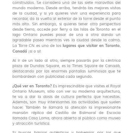
construidos. Se considera una de las siete maravillas del
mundo moderno. Desde arriba, tendrás las mejores vistas
de la ciudad, y si ya quieres vivir una experiencia para
recordar, da la vuelta al exterior de la torre desde el punto
más alto. Sin embargo, si quieres tener otra perspectiva
desde tierra, accede por ferry a las Islas de Toronto en el
lago Ontario puedes pasar de una a otra dando un
agradable paseo mientras ves la ciudad desde la calma.
lugares que visitar en Toronto,
La Torre CN es uno de los
Canadá
¡sí o sí!
Al ir de un lado al otro, siempre pasarás por la céntrica
plaza de Dundas Square, es la Times Square de Canadá,
destacando por las enormes pantallas luminosas que te
bombardean con publicidad cada segundo.
¿Qué ver en Toronto?
Es imprescindible que visites el Royal
Ontario Museum, sólo con ver su moderna arquitectura,
te va a dar la dosis de cultura perfecta que necesitas.
Además, son muy interesantes las actividades que suelen
hacer. También te llamará la atención la impresionante
mansión réplica del Castillo de Balmoral de Escocia
llamada Casa Loma, ahora abierta al público como museo
y atracción turística.
Si buscas barrios auténticos y bohemios por los que