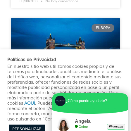
03/08/2022
No hay comentarios
EUROPA
Políticas de Privacidad
En nuestro sitio web utilizamos cookies propias y de
terceros para finalidades analíticas mediante el análisis
del tráfico web, personalizar el contenido mediante sus
preferencias, ofrecer funciones de redes sociales y
mostrarle publicidad personalizada en base a un perfil
QUE VER Y HACER EN LONDRES – TU
elaborado a partir de sus hábitos de navegación. Para
GUIA DE LONDRES
más información puedes consultar nuestra política de
¿Cómo puedo ayudarte?
cookies
AQUÍ
. Puedes aceptar todas las cookies
¿Es pensar en tu viaje a Londres y sentir que no te
mediante el botón “Aceptar” o puedes aceptarlas de
da tiempo a visitarlo? te ayudamos con esta guía
forma concreta, modificar su selección o rechazar su
uso pulsando en “Configuración de Privacidad”.
de los 10 lugares más imprescindibles
Angela
Online
Whatsapp
PERSONALIZAR