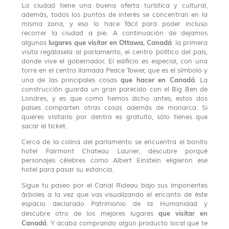
La ciudad tiene una buena oferta turística y cultural,
además, todos los puntos de interés se concentran en la
misma zona, y eso lo hace fácil para poder incluso
recorrer la ciudad a pie. A continuación de dejamos
lugares que visitar en Ottawa, Canadá
algunos
: la primera
visita regálasela al parlamento, el centro político del país,
donde vive el gobernador. El edificio es especial, con una
torre en el centro llamada Peace Tower, que es el símbolo y
que hacer en Canadá
una de las principales cosas
. La
construcción guarda un gran parecido con el Big Ben de
Londres, y es que como hemos dicho antes, estos dos
países comparten otras cosas además de monarca. Si
quieres visitarlo por dentro es gratuito, sólo tienes que
sacar el ticket.
Cerca de la colina del parlamento se encuentra el bonito
hotel
Fairmont Chateau Laurier
, descubre porqué
personajes célebres como Albert Einstein eligieron ese
hotel para pasar su estancia.
Sigue tu paseo por el Canal Rideau bajo sus imponentes
árboles a la vez que vas visualizando el encanto de éste
espacio declarado Patrimonio de la Humanidad y
que visitar en
descubre otro de los mejores lugares
Canadá
. Y acaba comprando algún producto local que te