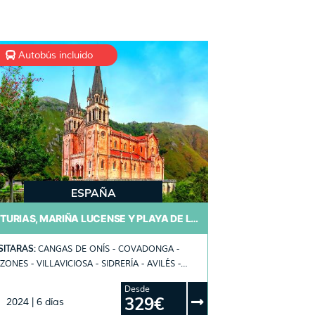
Autobús incluido
ESPAÑA
ASTURIAS, MARIÑA LUCENSE Y PLAYA DE LAS CATEDRALES
SITARAS:
CANGAS DE ONÍS - COVADONGA -
VILLAVICIOSA - SIDRERÍA - AVILÉS -
DILLERO - LUARCA - RIBADEO - PLAYA DE LAS
Desde
CATEDRALES - MONDOÑEDO - OVIEDO - GIJÓN
329€
2024 | 6 días