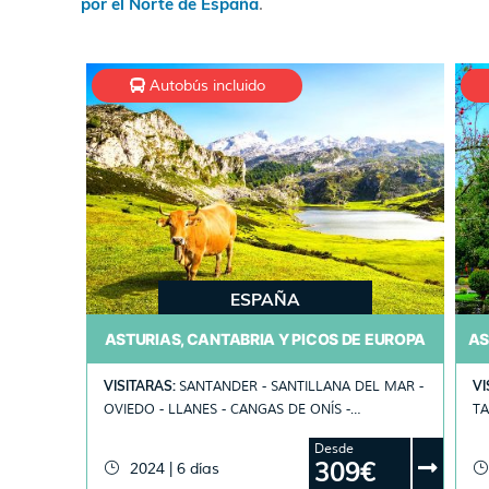
por el Norte de España
.
Autobús incluido
ESPAÑA
ASTURIAS, CANTABRIA Y PICOS DE EUROPA
VISITARAS:
VI
SANTANDER - SANTILLANA DEL MAR -
OVIEDO - LLANES - CANGAS DE ONÍS -
TAZONES - 
COVADONGA - RIBADESELLA - SANTO TORIBIO -
CU
Desde
POTES - COMILLAS
309€
2024 | 6 días