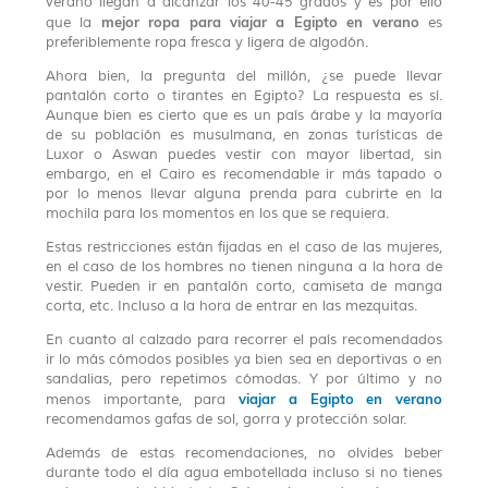
verano llegan a alcanzar los 40-45 grados y es por ello
mejor ropa para viajar a Egipto
en verano
que la
es
preferiblemente ropa fresca y ligera de algodón.
Ahora bien, la pregunta del millón, ¿se puede llevar
pantalón corto o tirantes en Egipto? La respuesta es sí.
Aunque bien es cierto que es un país árabe y la mayoría
de su población es musulmana, en zonas turísticas de
Luxor o Aswan puedes vestir con mayor libertad, sin
embargo, en el Cairo es recomendable ir más tapado o
por lo menos llevar alguna prenda para cubrirte en la
mochila para los momentos en los que se requiera.
Estas restricciones están fijadas en el caso de las mujeres,
en el caso de los hombres no tienen ninguna a la hora de
vestir. Pueden ir en pantalón corto, camiseta de manga
corta, etc. Incluso a la hora de entrar en las mezquitas.
En cuanto al calzado para recorrer el país recomendados
ir lo más cómodos posibles ya bien sea en deportivas o en
sandalias, pero repetimos cómodas. Y por último y no
viajar a Egipto en verano
menos importante, para
recomendamos gafas de sol, gorra y protección solar.
Además de estas recomendaciones, no olvides beber
durante todo el día agua embotellada incluso si no tienes