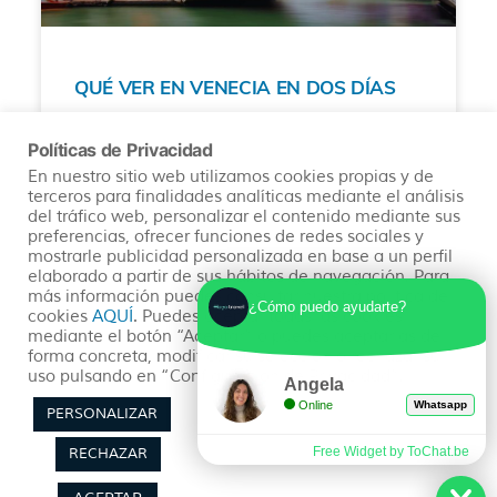
QUÉ VER EN VENECIA EN DOS DÍAS
La ciudad más romántica de Italia y uno de los
Políticas de Privacidad
destinos turísticos más populares del mundo. Con
En nuestro sitio web utilizamos cookies propias y de
sus canales serpenteantes, sus puentes y sus
terceros para finalidades analíticas mediante el análisis
edificios antiguos, es fácil enamorarse de Venecia.
del tráfico web, personalizar el contenido mediante sus
Si tienes solo dos días para explorar esta ciudad
preferencias, ofrecer funciones de redes sociales y
mágica, aquí hay una guía detallada de lo que
mostrarle publicidad personalizada en base a un perfil
debes ver y hacer.
elaborado a partir de sus hábitos de navegación. Para
más información puedes consultar nuestra política de
¿Cómo puedo ayudarte?
cookies
AQUÍ
. Puedes aceptar todas las cookies
READ MORE »
mediante el botón “Aceptar” o puedes aceptarlas de
forma concreta, modificar su selección o rechazar su
uso pulsando en “Configuración de Privacidad”.
Angela
03/05/2023
No hay comentarios
Online
Whatsapp
PERSONALIZAR
Free Widget by ToChat.be
RECHAZAR