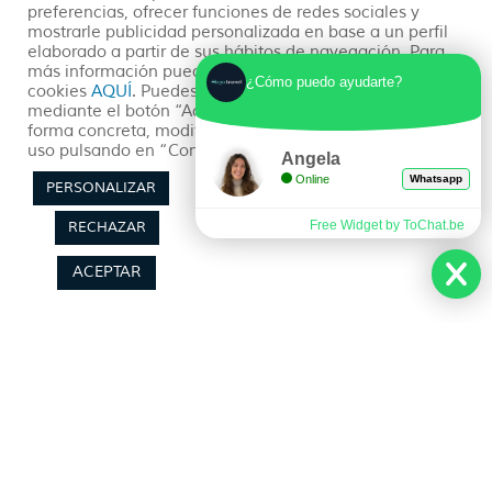
preferencias, ofrecer funciones de redes sociales y
mostrarle publicidad personalizada en base a un perfil
Explora 10 destinos culinarios fascinantes, desde
elaborado a partir de sus hábitos de navegación. Para
Tokio a Ciudad de México, saboreando platos
más información puedes consultar nuestra política de
icónicos y experiencias gastronómicas únicas en
¿Cómo puedo ayudarte?
cookies
AQUÍ
. Puedes aceptar todas las cookies
cada lugar.
mediante el botón “Aceptar” o puedes aceptarlas de
forma concreta, modificar su selección o rechazar su
uso pulsando en “Configuración de Privacidad”.
Angela
READ MORE »
Online
Whatsapp
PERSONALIZAR
29/05/2024
No hay comentarios
Free Widget by ToChat.be
RECHAZAR
ACEPTAR
Sobre Nosotros
Planea tu viaje
Quienes somos
Preguntas Frecuentes
(+34) 602 259 028
Pide tu Presupuesto