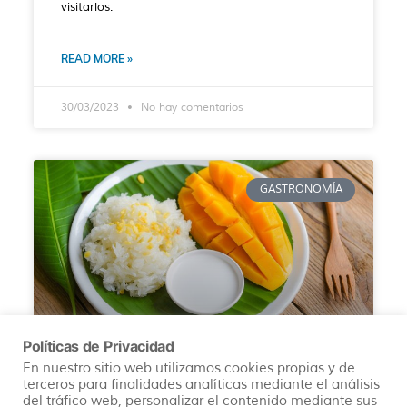
visitarlos.
READ MORE »
30/03/2023
No hay comentarios
GASTRONOMÍA
Políticas de Privacidad
En nuestro sitio web utilizamos cookies propias y de
Descubre los 10 Destinos
terceros para finalidades analíticas mediante el análisis
Gastronómicos Imperdibles
del tráfico web, personalizar el contenido mediante sus