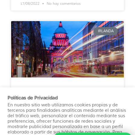
17/08/2022
No hay comentarios
IRLANDA
Qué ver en Belfast
Políticas de Privacidad
En nuestro sitio web utilizamos cookies propias y de
Descubre Belfast: Historia, cultura, naturaleza y
terceros para finalidades analíticas mediante el análisis
entretenimiento te esperan. Planifica tu viaje a
del tráfico web, personalizar el contenido mediante sus
esta joya de Irlanda del Norte.
preferencias, ofrecer funciones de redes sociales y
mostrarle publicidad personalizada en base a un perfil
elaborado a partir de sus hábitos de navegación. Para