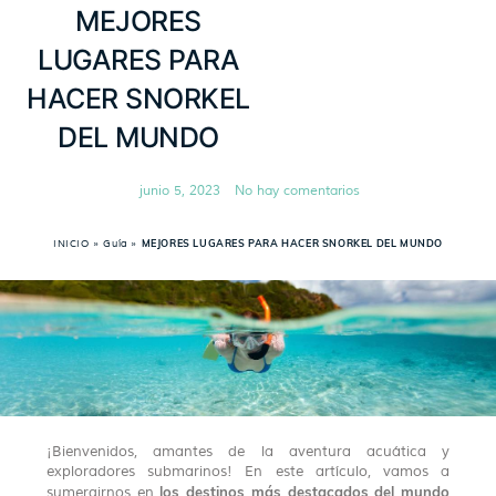
MEJORES
LUGARES PARA
HACER SNORKEL
DEL MUNDO
junio 5, 2023
No hay comentarios
INICIO
»
Guía
»
MEJORES LUGARES PARA HACER SNORKEL DEL MUNDO
¡Bienvenidos, amantes de la aventura acuática y
exploradores submarinos! En este artículo, vamos a
los destinos más destacados del mundo
sumergirnos en