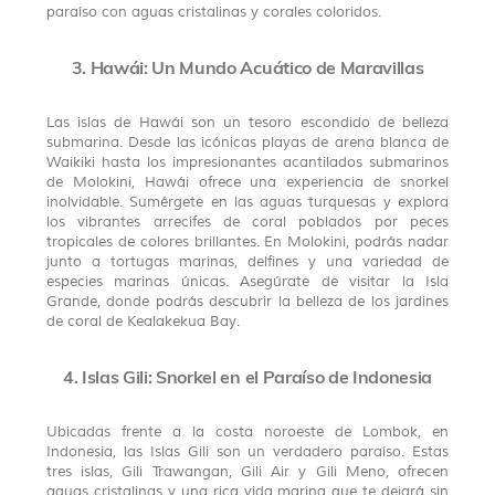
paraíso con aguas cristalinas y corales coloridos.
3. Hawái: Un Mundo Acuático de Maravillas
Las islas de Hawái son un tesoro escondido de belleza
submarina. Desde las icónicas playas de arena blanca de
Waikiki hasta los impresionantes acantilados submarinos
de Molokini, Hawái ofrece una experiencia de snorkel
inolvidable. Sumérgete en las aguas turquesas y explora
los vibrantes arrecifes de coral poblados por peces
tropicales de colores brillantes. En Molokini, podrás nadar
junto a tortugas marinas, delfines y una variedad de
especies marinas únicas. Asegúrate de visitar la Isla
Grande, donde podrás descubrir la belleza de los jardines
de coral de Kealakekua Bay.
4. Islas Gili: Snorkel en el Paraíso de Indonesia
Ubicadas frente a la costa noroeste de Lombok, en
Indonesia, las Islas Gili son un verdadero paraíso. Estas
tres islas, Gili Trawangan, Gili Air y Gili Meno, ofrecen
aguas cristalinas y una rica vida marina que te dejará sin