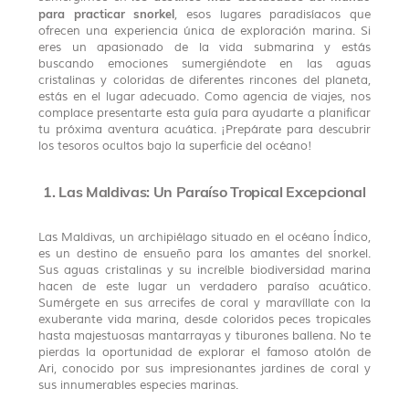
para practicar snorkel
, esos lugares paradisíacos que
ofrecen una experiencia única de exploración marina. Si
eres un apasionado de la vida submarina y estás
buscando emociones sumergiéndote en las aguas
cristalinas y coloridas de diferentes rincones del planeta,
estás en el lugar adecuado. Como agencia de viajes, nos
complace presentarte esta guía para ayudarte a planificar
tu próxima aventura acuática. ¡Prepárate para descubrir
los tesoros ocultos bajo la superficie del océano!
1. Las Maldivas: Un Paraíso Tropical Excepcional
Las Maldivas, un archipiélago situado en el océano Índico,
es un destino de ensueño para los amantes del snorkel.
Sus aguas cristalinas y su increíble biodiversidad marina
hacen de este lugar un verdadero paraíso acuático.
Sumérgete en sus arrecifes de coral y maravíllate con la
exuberante vida marina, desde coloridos peces tropicales
hasta majestuosas mantarrayas y tiburones ballena. No te
pierdas la oportunidad de explorar el famoso atolón de
Ari, conocido por sus impresionantes jardines de coral y
sus innumerables especies marinas.