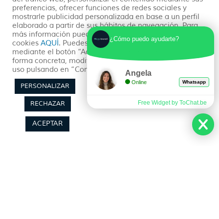
preferencias, ofrecer funciones de redes sociales y
mostrarle publicidad personalizada en base a un perfil
READ MORE »
elaborado a partir de sus hábitos de navegación. Para
más información puedes consultar nuestra política de
¿Cómo puedo ayudarte?
cookies
AQUÍ
. Puedes aceptar todas las cookies
19/07/2023
No hay comentarios
mediante el botón “Aceptar” o puedes aceptarlas de
forma concreta, modificar su selección o rechazar su
uso pulsando en “Configuración de Privacidad”.
Angela
Online
Whatsapp
PERSONALIZAR
Free Widget by ToChat.be
RECHAZAR
Sobre Nosotros
Planea tu viaje
ACEPTAR
Quienes somos
Preguntas Frecuentes
(+34) 602 259 028
Pide tu Presupuesto
info@hayatravel.com
Nuestro Blog
Mapa Web
Productos
Políticas