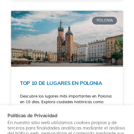
POLONIA
TOP 10 DE LUGARES EN POLONIA
Descubre los lugares más importantes en Polonia
en 10 días. Explora ciudades históricas como
Varsovia, Cracovia y Gdansk. Visita Auschwitz-
Birkenau y disfruta de la belleza en Zakopane y
Políticas de Privacidad
Bialowieza. Sumérgete en la arquitectura, cultura
En nuestro sitio web utilizamos cookies propias y de
e historia. ¡Explora los tesoros de Polonia en 10
terceros para finalidades analíticas mediante el análisis
días!
del tráfico web, personalizar el contenido mediante sus