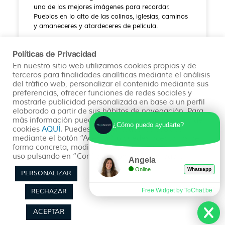
una de las mejores imágenes para recordar.
Pueblos en lo alto de las colinas, iglesias, caminos
y amaneceres y atardeceres de película.
Políticas de Privacidad
READ MORE »
En nuestro sitio web utilizamos cookies propias y de
terceros para finalidades analíticas mediante el análisis
27/07/2022
No hay comentarios
del tráfico web, personalizar el contenido mediante sus
preferencias, ofrecer funciones de redes sociales y
mostrarle publicidad personalizada en base a un perfil
elaborado a partir de sus hábitos de navegación. Para
más información puedes consultar nuestra política de
¿Cómo puedo ayudarte?
cookies
AQUÍ
. Puedes aceptar todas las cookies
mediante el botón “Aceptar” o puedes aceptarlas de
Sobre Nosotros
forma concreta, modificar su selección o rechazar su
Planea tu viaje
uso pulsando en “Configuración de Privacidad”.
Angela
Online
Whatsapp
PERSONALIZAR
Quienes somos
Preguntas Frecuentes
Free Widget by ToChat.be
RECHAZAR
(+34) 602 259 028
Pide tu Presupuesto
info@hayatravel.com
Nuestro Blog
ACEPTAR
Mapa Web