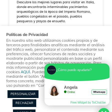
Descubre los mejores lugares para visitar en Italia,
donde encontrarás interminables yacimientos
arqueológicos de la época del Imperio Romano,
pueblos congelados en el pasado, pueblos
pesqueros y playas de ensueño.
Políticas de Privacidad
READ MORE »
En nuestro sitio web utilizamos cookies propias y de
terceros para finalidades analíticas mediante el análisis
20/07/2022
No hay comentarios
del tráfico web, personalizar el contenido mediante sus
preferencias, ofrecer funciones de redes sociales y
mostrarle publicidad personalizada en base a un perfil
elaborado a partir de sus hábitos de navegación. Para
más información puedes consultar nuestra política de
¿Cómo puedo ayudarte?
cookies
AQUÍ
. Puedes aceptar todas las cookies
mediante el botón “Aceptar” o puedes aceptarlas de
Sobre Nosotros
forma concreta, modificar su selección o rechazar su
Planea tu viaje
uso pulsando en “Configuración de Privacidad”.
Angela
Online
Whatsapp
PERSONALIZAR
Quienes somos
Preguntas Frecuentes
Free Widget by ToChat.be
RECHAZAR
(+34) 602 259 028
Pide tu Presupuesto
info@hayatravel.com