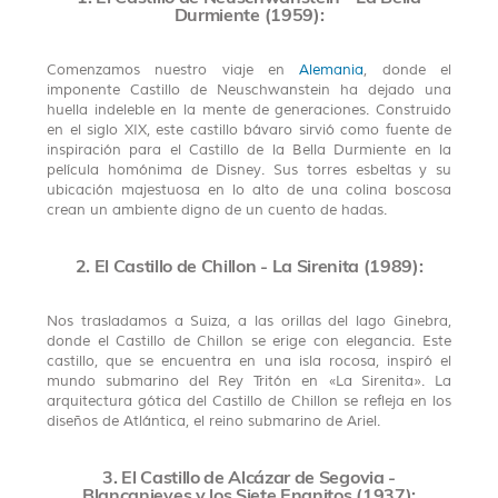
Durmiente (1959):
Comenzamos nuestro viaje en
Alemania
, donde el
imponente Castillo de Neuschwanstein ha dejado una
huella indeleble en la mente de generaciones. Construido
en el siglo XIX, este castillo bávaro sirvió como fuente de
inspiración para el Castillo de la Bella Durmiente en la
película homónima de Disney. Sus torres esbeltas y su
ubicación majestuosa en lo alto de una colina boscosa
crean un ambiente digno de un cuento de hadas.
2. El Castillo de Chillon - La Sirenita (1989):
Nos trasladamos a Suiza, a las orillas del lago Ginebra,
donde el Castillo de Chillon se erige con elegancia. Este
castillo, que se encuentra en una isla rocosa, inspiró el
mundo submarino del Rey Tritón en «La Sirenita». La
arquitectura gótica del Castillo de Chillon se refleja en los
diseños de Atlántica, el reino submarino de Ariel.
3. El Castillo de Alcázar de Segovia -
Blancanieves y los Siete Enanitos (1937):