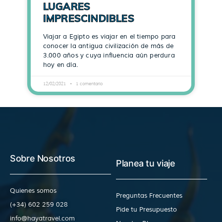
LUGARES
IMPRESCINDIBLES
Viajar a Egipto es viajar en el tiempo para
conocer la antigua civilización de más de
3.000 años y cuya influencia aún perdura
hoy en día.
12/02/2021
1 comentario
Sobre Nosotros
Planea tu viaje
Quienes somos
Preguntas Frecuentes
(+34) 602 259 028
Pide tu Presupuesto
info@hayatravel.com