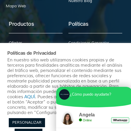
Nuestro Blog
Mapa Web
Productos
Políticas
Ofertas
Condiciones Generales
Viajes Organizados
Aviso Legal
Políticas de Privacidad
Lunas de Miel
Política de Privacidad
En nuestro sitio web utilizamos cookies propias y de
terceros para finalidades analíticas mediante el análisis
Circuitos en Autocar
Política de Cookies
del tráfico web, personalizar el contenido mediante sus
preferencias, ofrecer funciones de redes sociales y
mostrarle publicidad personalizada en base a un perfil
elaborado a partir de sus hábitos de navegación. Para
más información puedes consultar nuestra política de
¿Cómo puedo ayudarte?
cookies
AQUÍ
. Puedes aceptar todas las cookies mediante
el botón “Aceptar” o puedes aceptarlas de forma
concreta, modificar su selección o rechazar su uso
pulsando en “Configuración de Privacidad”.
Angela
Síguenos
Online
Whatsapp
PERSONALIZAR