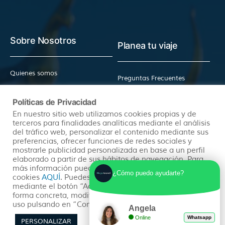
Sobre Nosotros
Planea tu viaje
Quienes somos
Preguntas Frecuentes
(+34) 602 259 028
Pide tu Presupuesto
Políticas de Privacidad
info@hayatravel.com
Nuestro Blog
En nuestro sitio web utilizamos cookies propias y de
Mapa Web
terceros para finalidades analíticas mediante el análisis
del tráfico web, personalizar el contenido mediante sus
preferencias, ofrecer funciones de redes sociales y
Productos
Políticas
mostrarle publicidad personalizada en base a un perfil
elaborado a partir de sus hábitos de navegación. Para
más información puedes consultar nuestra política de
¿Cómo puedo ayudarte?
cookies
AQUÍ
. Puedes aceptar todas las cookies
Ofertas
Condiciones Generales
mediante el botón “Aceptar” o puedes aceptarlas de
Viajes Organizados
Aviso Legal
forma concreta, modificar su selección o rechazar su
uso pulsando en “Configuración de Privacidad”.
Lunas de Miel
Política de Privacidad
Angela
Online
Whatsapp
Circuitos en Autocar
Política de Cookies
PERSONALIZAR