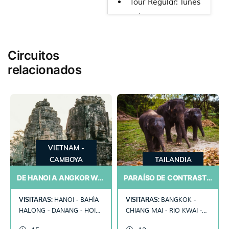
Tour Regular: lunes
y martes.
Tour Exclusivo:
martes de junio a
Circuitos
septiembre.
relacionados
Consultar otras
ciudades de salida,
compañías y
suplementos aéreos
VIETNAM -
CAMBOYA
TAILANDIA
DE HANOI A ANGKOR WAT
PARAÍSO DE CONTRASTES
VISITARAS:
VISITARAS:
HANOI - BAHÍA
BANGKOK -
HALONG - DANANG - HOI
CHIANG MAI - RIO KWAI -
AN - HUE - HO CHI MINH -
AYUTTHAYA - PHITSANULOK