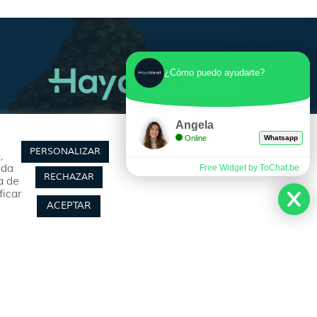
¿Cómo puedo ayudarte?
Síguenos
Angela
Online
Whatsapp
PERSONALIZAR
,
ada
Free Widget by ToChat.be
RECHAZAR
a de
ficar
ACEPTAR