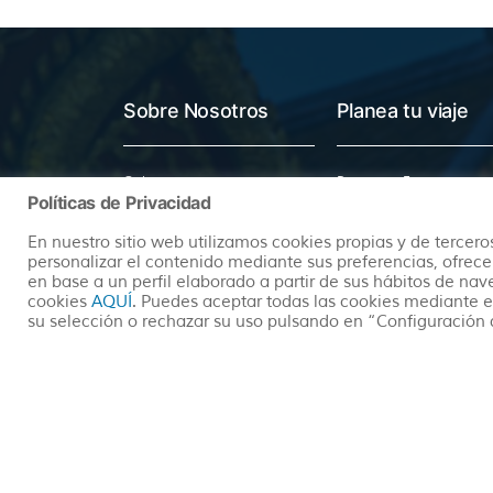
Sobre Nosotros
Planea tu viaje
Quienes somos
Preguntas Frecuentes
Políticas de Privacidad
(+34) 602 259 028
Pide tu Presupuesto
info@hayatravel.com
Nuestro Blog
En nuestro sitio web utilizamos cookies propias y de terceros
personalizar el contenido mediante sus preferencias, ofrece
Mapa Web
en base a un perfil elaborado a partir de sus hábitos de na
cookies
AQUÍ
. Puedes aceptar todas las cookies mediante e
su selección o rechazar su uso pulsando en “Configuración 
Arturo Soria, nº 55, local 1, 28027 Madrid, España 