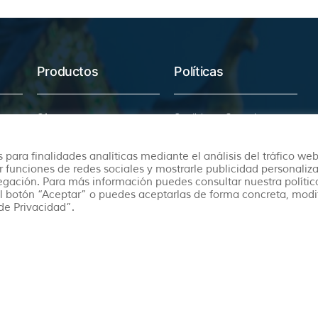
Productos
Políticas
Ofertas
Condiciones Generales
Viajes Organizados
Aviso Legal
Lunas de Miel
Política de Privacidad
 para finalidades analíticas mediante el análisis del tráfico web
r funciones de redes sociales y mostrarle publicidad personaliz
Circuitos en Autocar
Política de Cookies
vegación. Para más información puedes consultar nuestra polític
l botón “Aceptar” o puedes aceptarlas de forma concreta, modi
de Privacidad”.
CICMA 4148