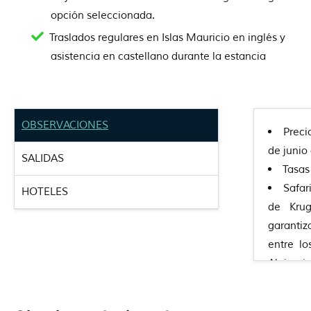
opción seleccionada.
Traslados regulares en Islas Mauricio en inglés y
asistencia en castellano durante la estancia
OBSERVACIONES
Preci
de junio 
SALIDAS
Tasas
Safar
HOTELES
de Krug
garantiz
entre l
Alojamie
privada 
safaris d