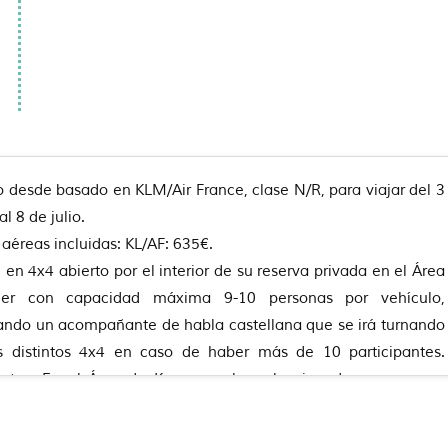
o desde basado en KLM/Air France, clase N/R, para viajar del 3
al 8 de julio.
 aéreas incluidas: KL/AF: 635€.
i en 4x4 abierto por el interior de su reserva privada en el Área
er con capacidad máxima 9-10 personas por vehículo,
ando un acompañante de habla castellana que se irá turnando
os distintos 4x4 en caso de haber más de 10 participantes.
ntos: En el Área de Kruger, se ha seleccionado una reserva
ubicada fuera de los límites del Parque Nacional realizando los
entro de la propia reserva privada.