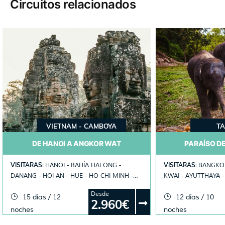
Circuitos relacionados
Hotel
para par
(mínimo 
media p
certifica
VIETNAM - CAMBOYA
TA
DE HANOI A ANGKOR WAT
PARAÍSO D
VISITARAS:
VISITARAS:
HANOI - BAHÍA HALONG -
BANGKOK
DANANG - HOI AN - HUE - HO CHI MINH -
KWAI - AYUTTHAYA -
DELTA MEKONG - SIEM REAP
SUKHOTHAI -CHIANG
Desde
15 días / 12
12 días / 10
2.960€
noches
noches