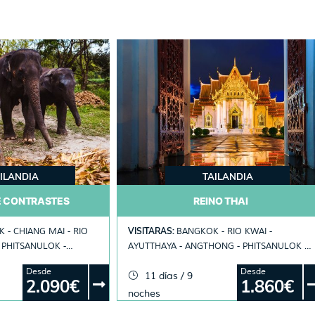
 Trou Aux Biches: botella de vino espumoso y una experiencia
eja a elegir en destino dentro de una importante selección
4 noches de estancia). Las parejas que contraten régimen de
ensión tendrán el almuerzo gratis. Obligatorio presentar
do oficial de boda a la llegada al hotel.
ILANDIA
TAILANDIA
E CONTRASTES
REINO THAI
VISITARAS:
 - CHIANG MAI - RIO
BANGKOK - RIO KWAI -
 PHITSANULOK -
AYUTTHAYA - ANGTHONG - PHITSANULOK -
 RAI
SUKHOTHAI - CHIANG RAI - CHIANG MAI
Desde
Desde
11 días / 9
2.090€
1.860€
noches