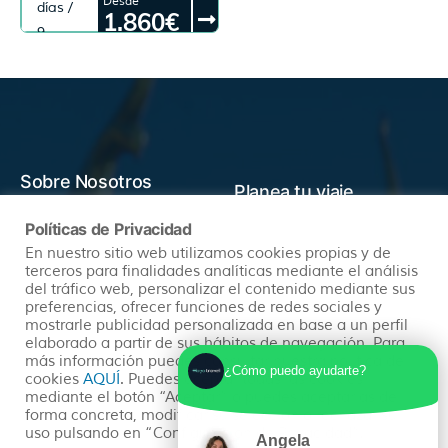
Desde
días /
SUKHOTHAI - CHIANG RAI -
1.860€
CHIANG MAI - PHUKET
9
noches
Sobre Nosotros
Planea tu viaje
Políticas de Privacidad
Quienes somos
En nuestro sitio web utilizamos cookies propias y de
Preguntas Frecuentes
terceros para finalidades analíticas mediante el análisis
(+34) 602 259 028
Pide tu Presupuesto
del tráfico web, personalizar el contenido mediante sus
info@hayatravel.com
preferencias, ofrecer funciones de redes sociales y
Nuestro Blog
mostrarle publicidad personalizada en base a un perfil
Mapa Web
elaborado a partir de sus hábitos de navegación. Para
más información puedes consultar nuestra política de
¿Cómo puedo ayudarte?
cookies
AQUÍ
. Puedes aceptar todas las cookies
Productos
Políticas
mediante el botón “Aceptar” o puedes aceptarlas de
forma concreta, modificar su selección o rechazar su
uso pulsando en “Configuración de Privacidad”.
Angela