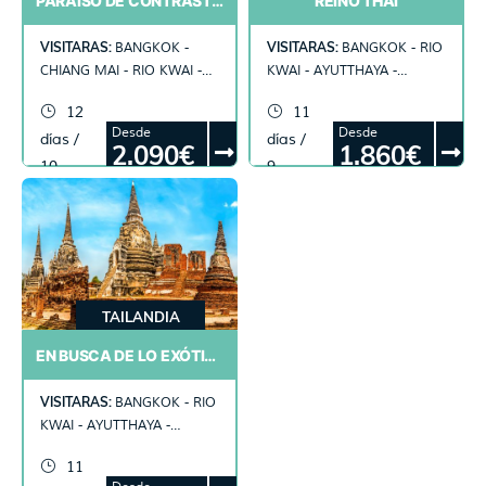
PARAÍSO DE CONTRASTES
REINO THAI
VISITARAS:
VISITARAS:
BANGKOK -
BANGKOK - RIO
CHIANG MAI - RIO KWAI -
KWAI - AYUTTHAYA -
AYUTTHAYA - PHITSANULOK
ANGTHONG -
12
11
- SUKHOTHAI -CHIANG RAI
PHITSANULOK -
Desde
Desde
días /
días /
SUKHOTHAI - CHIANG RAI -
2.090€
1.860€
CHIANG MAI
10
9
noches
noches
TAILANDIA
EN BUSCA DE LO EXÓTICO
VISITARAS:
BANGKOK - RIO
KWAI - AYUTTHAYA -
ANGTHONG -
11
PHITSANULOK -