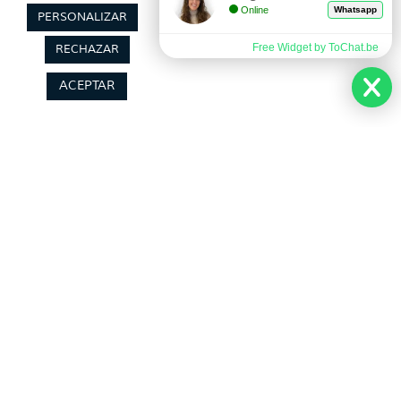
Ofertas
Condiciones Generales
Online
Whatsapp
PERSONALIZAR
Viajes Organizados
Aviso Legal
Free Widget by ToChat.be
RECHAZAR
Lunas de Miel
Política de Privacidad
Circuitos en Autocar
Política de Cookies
ACEPTAR
Síguenos