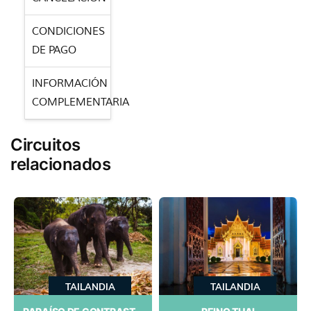
PREVISTOS CAT B
CONDICIONES
Bangkok: IBIS
DE PAGO
STYLES BANGKOK
SILOM, HOLIDAY INN
INFORMACIÓN
BANGKOK SILOM o
COMPLEMENTARIA
similar
Chian Rai: Hotel
Circuitos
Grand Vista o similar
relacionados
Chian Mai: Hotel
Holiday Inn o similar
TAILANDIA
TAILANDIA