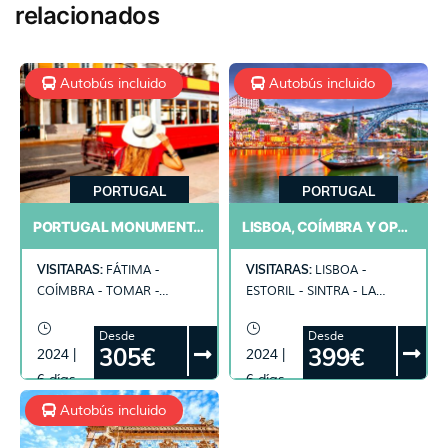
relacionados
Autobús incluido
Autobús incluido
PORTUGAL
PORTUGAL
LISBOA, COÍMBRA Y OPORTO
PORTUGAL MONUMENTAL Y FÁTIMA
VISITARAS:
VISITARAS:
LISBOA -
FÁTIMA -
ESTORIL - SINTRA - LA
COÍMBRA - TOMAR -
QUINTA DA REGALEIRA -
LISBOA - OPORTO -
COÍMBRA - AVEIRO -
ALCOBAÇA - BATALHA -
Desde
Desde
399€
305€
2024 |
2024 |
OPORTO
ALJUSTREL
6 días
6 días
Autobús incluido