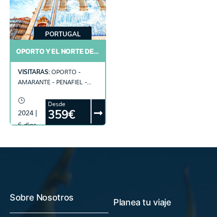
PORTUGAL
OPORTO Y EL NORTE DE PORTUGAL
VISITARAS:
OPORTO -
AMARANTE - PENAFIEL -
BRAGA - GUIMARAES -
AVEIRO - OVAR
Desde
359€
2024 |
6 días
Sobre Nosotros
Planea tu viaje