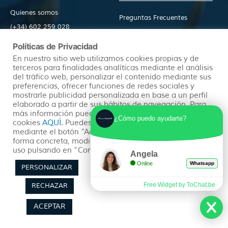
Quienes somos
Preguntas Frecuentes
(+34) 602 259 028
Pide tu Presupuesto
info@hayatravel.com
Políticas de Privacidad
Nuestro Blog
Mapa Web
En nuestro sitio web utilizamos cookies propias y de
terceros para finalidades analíticas mediante el análisis
del tráfico web, personalizar el contenido mediante sus
Productos
Políticas
preferencias, ofrecer funciones de redes sociales y
mostrarle publicidad personalizada en base a un perfil
elaborado a partir de sus hábitos de navegación. Para
más información puedes consultar nuestra política de
¿Cómo puedo ayudarte?
Ofertas
Condiciones Generales
cookies
AQUÍ
. Puedes aceptar todas las cookies
mediante el botón “Aceptar” o puedes aceptarlas de
Viajes Organizados
Aviso Legal
forma concreta, modificar su selección o rechazar su
Lunas de Miel
Política de Privacidad
uso pulsando en “Configuración de Privacidad”.
Angela
Circuitos en Autocar
Política de Cookies
Online
Whatsapp
PERSONALIZAR
Free Widget by ToChat.be
RECHAZAR
ACEPTAR