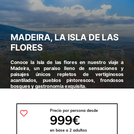
MADEIRA, LA ISLA DE LAS
FLORES
Conoce la Isla de las flores en nuestro viaje a
Madeira, un paraíso lleno de sensaciones y
paisajes únicos repletos de vertiginosos
acantilados, pueblos pintorescos, frondosos
bosques y gastronomía exquisita.
VISITARAS:
FUNCHAL - EIRA DO SERRADO - CURRAL
DAS FEIRAS - CÂMARA DE LOBOS - CABO GIRAO - PORTO
Precio por persona desde
MONIZ - PICO ARREIRO - MONTE - GARAJAU - PUNTA
999€
SAO LORENZO - RIBEIRO FRÍO - FAIAL - SANTANA -
MACHICO
en base a 2 adultos