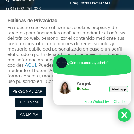
Quienes somos
Preguntas Frecuentes
(+34) 602 259 028
Pide tu Presupuesto
info@hayatravel.com
Políticas de Privacidad
Nuestro Blog
Mapa Web
En nuestro sitio web utilizamos cookies propias y de
terceros para finalidades analíticas mediante el análisis
del tráfico web, personalizar el contenido mediante sus
Productos
Políticas
preferencias, ofrecer funciones de redes sociales y
mostrarle publicidad personalizada en base a un perfil
elaborado a partir de sus hábitos de navegación. Para
más información puedes consultar nuestra política de
¿Cómo puedo ayudarte?
Ofertas
Condiciones Generales
cookies
AQUÍ
. Puedes aceptar todas las cookies
mediante el botón “Aceptar” o puedes aceptarlas de
Viajes Organizados
Aviso Legal
forma concreta, modificar su selección o rechazar su
Lunas de Miel
Política de Privacidad
uso pulsando en “Configuración de Privacidad”.
Angela
Circuitos en Autocar
Política de Cookies
Online
Whatsapp
PERSONALIZAR
Free Widget by ToChat.be
RECHAZAR
ACEPTAR