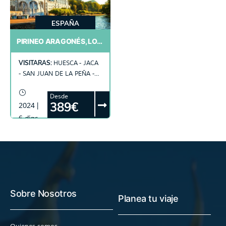
ESPAÑA
PIRINEO ARAGONÉS, LOURDES Y ANDORRA
VISITARAS:
HUESCA - JACA
- SAN JUAN DE LA PEÑA -
LOURDES - ANDORRA -
SANTUARIO DE LA VIRGEN
Desde
389€
2024 |
DE MERITXELL
6 días
Sobre Nosotros
Planea tu viaje