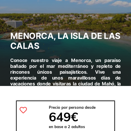
MENORCA, LA ISLA DE LAS
CALAS
Conoce nuestro viaje a Menorca, un paraíso
bañado por el mar mediterráneo y repleto de
rincones únicos paisajísticos. Vive una
experiencia de unos maravillosos días de
vacaciones donde visitaras la ciudad de Mahó, la
ciutadella, y la Quesería de Mahón.
VISITARAS:
MAHÓ - SAN LUIS - BINIBECA - MONTE
Precio por persona desde
TORO - ES MERCARDAL - FORNELLS - CAP DE CAVALLERÍA
649€
- CIUTADELLA - NAVETA DES TUDONS - FORTALEZA DE LA
MOLA - ALAIOR - CALA GALDANA
en base a 2 adultos