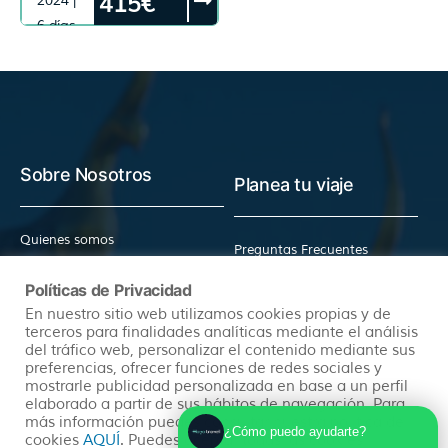
415€
2024 |
CIUDAD ENCANTADA -
MUSEO MINERO DE
6 días
ESCUCHA - RODENAS -
CASTILLO DE PERACENSE -
MORA DE RUBIELOS -
RUBIELOS DE MORA
Sobre Nosotros
Planea tu viaje
Quienes somos
Preguntas Frecuentes
(+34) 602 259 028
Pide tu Presupuesto
Políticas de Privacidad
info@hayatravel.com
Nuestro Blog
En nuestro sitio web utilizamos cookies propias y de
Mapa Web
terceros para finalidades analíticas mediante el análisis
del tráfico web, personalizar el contenido mediante sus
preferencias, ofrecer funciones de redes sociales y
Productos
Políticas
mostrarle publicidad personalizada en base a un perfil
elaborado a partir de sus hábitos de navegación. Para
más información puedes consultar nuestra política de
¿Cómo puedo ayudarte?
cookies
AQUÍ
. Puedes aceptar todas las cookies