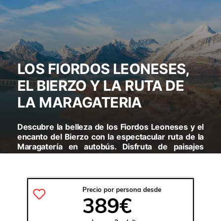
LOS FIORDOS LEONESES,
EL BIERZO Y LA RUTA DE
LA MARAGATERIA
Descubre la belleza de los Fiordos Leoneses y el
encanto del Bierzo con la espectacular ruta de la
Maragatería en autobús. Disfruta de paisajes
impresionantes, historia rica y la comodidad de
viajar mientras exploras estos destinos únicos.
Una experiencia inolvidable aguarda en cada
rincón de esta fascinante travesía.
Precio por persona desde
389€
VISITARAS:
LEÓN - RUTA DE LA MARAGATERÍA -
ASTORGA - CASTRILLO DE LOS POLVAZARES -