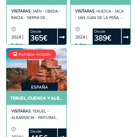
VISITARAS:
VISITARAS:
JAÉN - ÚBEDA -
HUESCA - JACA
BAEZA - SIERRA DE
- SAN JUAN DE LA PEÑA -
CAZORLA - CAZORLA -
LOURDES - ANDORRA -
LINARES - BAÑOS DE LA
SANTUARIO DE LA VIRGEN
Desde
Desde
365€
389€
2024 |
2024 |
ENCINA - ANDÚJAR
DE MERITXELL
6 días
6 días
Autobús incluido
ESPAÑA
TERUEL, CUENCA Y ALBARRACÍN
VISITARAS:
TERUEL -
ALBARRACÍN - PINTURAS
RUPESTRES DE PINARES DE
RODENO - CUENCA - LA
Desde