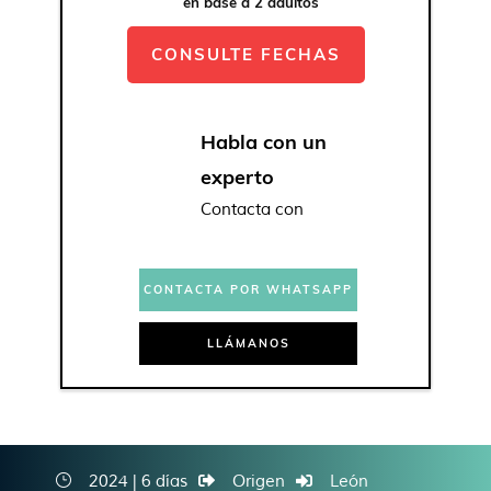
en base a 2 adultos
PONFERRADA - LAS MÉDULAS - VILLAFRANCA DEL
BIERZO - FIORDOS LEONESES - RIAÑO - VALENCIA DE
CONSULTE FECHAS
DON JUAN - SAHAGÚN DE CAMPOS
Habla con un
experto
Contacta con
CONTACTA POR WHATSAPP
LLÁMANOS
2024 | 6 días
Origen
León