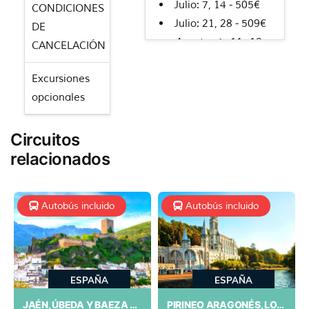
Julio: 7, 14 - 505€
CONDICIONES
Julio: 21, 28 - 509€
DE
Agosto: 4, 11, 18 -
CANCELACIÓN
535€
Excursiones
Agosto: 25 - 515€
opcionales
Septiembre: 1, 8 -
435€
Septiembre: 15, 22
Circuitos
- 415€
relacionados
Octubre: 6, 13, 20 -
405€
Autobús incluido
Autobús incluido
Noviembre: 3 -
395€
Diciembre: 1 - 409€
ESPAÑA
ESPAÑA
JAÉN, ÚBEDA Y BAEZA «TRIÁNGULO RENACENTISTA»
PIRINEO ARAGONÉS, LOURDES Y ANDORRA