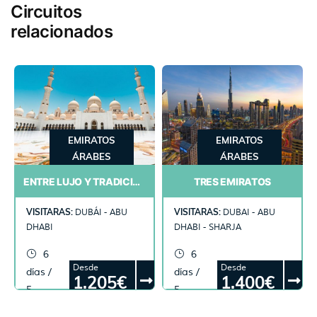
Circuitos
relacionados
EMIRATOS
EMIRATOS
ÁRABES
ÁRABES
ENTRE LUJO Y TRADICIÓN
TRES EMIRATOS
VISITARAS:
VISITARAS:
DUBÁI - ABU
DUBAI - ABU
DHABI
DHABI - SHARJA
6
6
Desde
Desde
días /
días /
1.205€
1.400€
5
5
noches
noches