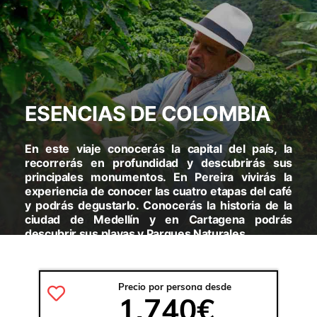
ESENCIAS DE COLOMBIA
En este viaje conocerás la capital del país, la
recorrerás en profundidad y descubrirás sus
principales monumentos. En Pereira vivirás la
experiencia de conocer las cuatro etapas del café
y podrás degustarlo. Conocerás la historia de la
ciudad de Medellín y en Cartagena podrás
descubrir sus playas y Parques Naturales.
VISITARAS:
BOGOTÁ – PEREIRA – MEDELLÍN –
CARTAGENA – ISLA DEL ROSARIO – ISLA SAN PEDRO DE
Precio por persona desde
MAJAGUA
1.740€