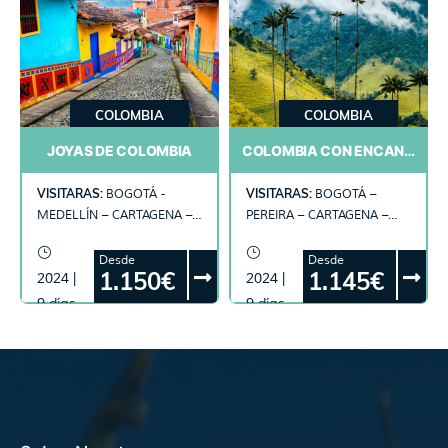
COLOMBIA
COLOMBIA
JOYAS DE COLOMBIA
COLOMBIA CON ENCANTO
VISITARAS:
VISITARAS:
BOGOTÁ -
BOGOTÁ –
MEDELLÍN – CARTAGENA –
PEREIRA – CARTAGENA –
ISLA DEL ROSARIO – ISLA
ISLA DEL ROSARIO – ISLA
SAN PEDRO DE MAJAGUA
SAN PEDRO DE MAJAGUA
Desde
Desde
1.150€
1.145€
2024 |
2024 |
9 días
9 días