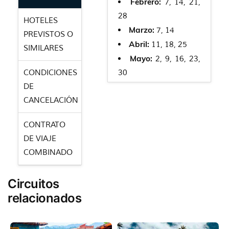
Febrero:
7, 14, 21,
28
HOTELES
Marzo:
7, 14
PREVISTOS O
Abril:
11, 18, 25
SIMILARES
Mayo:
2, 9, 16, 23,
CONDICIONES
30
DE
Junio:
6, 13, 20, 27
CANCELACIÓN
Julio:
4, 11, 18
Agosto:
8, 15, 22,
CONTRATO
29
DE VIAJE
Septiembre:
5, 12,
COMBINADO
19, 26
Octubre:
17, 24, 31
Circuitos
Noviembre:
7, 14,
relacionados
21, 28
Diciembre:
5