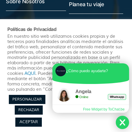
Sobre Nosotros
Planea tu viaje
Quienes somos
Preguntas Frecuentes
Políticas de Privacidad
(+34) 602 259 028
Pide tu Presupuesto
En nuestro sitio web utilizamos cookies propias y de
info@hayatravel.com
Nuestro Blog
terceros para finalidades analíticas mediante el análisis
Mapa Web
del tráfico web, personalizar el contenido mediante sus
preferencias, ofrecer funciones de redes sociales y
mostrarle publicidad personalizada en base a un perfil
elaborado a partir de sus hábitos de navegación. Para
Productos
Políticas
más información puedes consultar nuestra política de
¿Cómo puedo ayudarte?
cookies
AQUÍ
. Puedes aceptar todas las cookies
mediante el botón “Aceptar” o puedes aceptarlas de
Ofertas
Condiciones Generales
forma concreta, modificar su selección o rechazar su
uso pulsando en “Configuración de Privacidad”.
Viajes Organizados
Aviso Legal
Angela
Online
Whatsapp
Lunas de Miel
Política de Privacidad
PERSONALIZAR
Circuitos en Autocar
Política de Cookies
Free Widget by ToChat.be
RECHAZAR
ACEPTAR