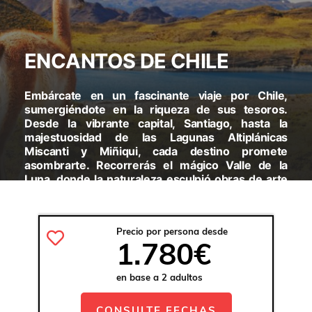
ENCANTOS DE CHILE
Embárcate en un fascinante viaje por Chile,
sumergiéndote en la riqueza de sus tesoros.
Desde la vibrante capital, Santiago, hasta la
majestuosidad de las Lagunas Altiplánicas
Miscanti y Miñiqui, cada destino promete
asombrarte. Recorrerás el mágico Valle de la
Luna, donde la naturaleza esculpió obras de arte
en la tierra. Además, el imponente Parque
Nacional Torres del Paine te recibirá con sus picos
majestuosos y paisajes inolvidables.
Precio por persona desde
1.780€
VISITARAS:
SANTIAGO– PUNTA ARENAS – PUERTO
NATALES– PUNTA ARENAS - CALAMA - SAN PEDRO DE
en base a 2 adultos
ATACAMA
CONSULTE FECHAS