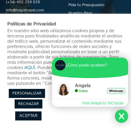
(+34) 602 259 028
Pide tu Presupuesto
info@hayatravel.com
Nuestro Blog
Mapa Web
Políticas de Privacidad
En nuestro sitio web utilizamos cookies propias y de
Productos
Políticas
terceros para finalidades analíticas mediante el análisis
del tráfico web, personalizar el contenido mediante sus
preferencias, ofrecer funciones de redes sociales y
mostrarle publicidad personalizada en base a un perfil
Ofertas
Condiciones Generales
elaborado a partir de sus hábitos de navegación. Para
más información puedes consultar nuestra política de
Viajes Organizados
Aviso Legal
¿Cómo puedo ayudarte?
cookies
AQUÍ
. Puedes aceptar todas las cookies
Lunas de Miel
Política de Privacidad
mediante el botón “Aceptar” o puedes aceptarlas de
forma concreta, modificar su selección o rechazar su
Circuitos en Autocar
Política de Cookies
uso pulsando en “Configuración de Privacidad”.
Angela
Online
Whatsapp
PERSONALIZAR
Free Widget by ToChat.be
RECHAZAR
ACEPTAR
Síguenos