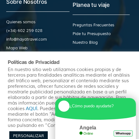
Sobre Nosotros
Planea tu viaje
Quienes somos
Preguntas Frecuentes
(+34) 602 259 028
Pide tu Presupuesto
info@hayatravel.com
Nuestro Blog
Mapa Web
Políticas de Privacidad
Productos
Políticas
En nuestro sitio web utilizamos cookies propias y de
terceros para finalidades analíticas mediante el análisis
del tráfico web, personalizar el contenido mediante sus
preferencias, ofrecer funciones de redes sociales y
Ofertas
Condiciones Generales
mostrarle publicidad personalizada en base a un perfil
Viajes Organizados
Aviso Legal
elaborado a partir de sus hábitos de navegación. Para
más información puedes consultar nuestra política de
Lunas de Miel
Política de Privacidad
¿Cómo puedo ayudarte?
cookies
AQUÍ
. Puedes aceptar todas las cookies
Circuitos en Autocar
Política de Cookies
mediante el botón “Aceptar” o puedes aceptarlas de
forma concreta, modificar su selección o rechazar su
uso pulsando en “Configuración de Privacidad”.
Angela
Online
Whatsapp
PERSONALIZAR