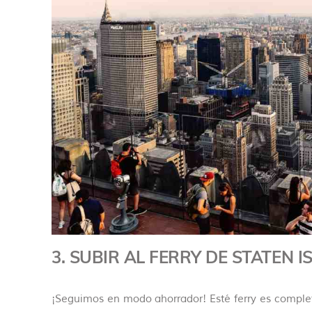
3. SUBIR AL FERRY DE STATEN 
¡Seguimos en modo ahorrador! Esté ferry es comple